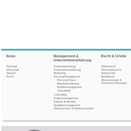
News
Management &
Recht & Urteile
Unternehmensführung
Personal
Existenzgründung
Arbeitsrecht
Wirtschaft
Unternehmensführung
Wirtschaftsrecht
Steuern
Marketing
Verbraucher
Recht
Personalmanagement
Betriebsrat
Personal-Praxis
Altersvorsorge &
Sozialversicherungen
Mitarbeiterführung
Konfliktmanagement
Teamarbeit
Controlling
Projektmanagement
Einkauf & Vertrieb
Qualitätsmanagement
Arbeitsschutz & Arbeitssicherheit