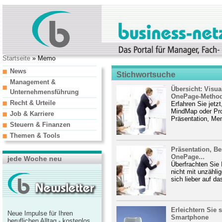
Startseite
» Memo
News
Stichwortsuche
Management &
Übersicht: Visua
Unternehmensführung
OnePage-Metho
Recht & Urteile
Erfahren Sie jetz
MindMap oder Proj
Job & Karriere
Präsentation, Mem
Steuern & Finanzen
Themen & Tools
Präsentation, Be
OnePage...
jede Woche neu
Überfrachten Sie 
nicht mit unzähli
sich lieber auf d
Erleichtern Sie 
Neue Impulse für Ihren
Smartphone
beruflichen Alltag - kostenlos