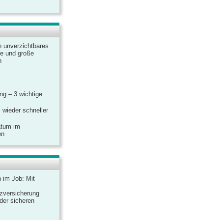
n unverzichtbares
ine und große
n
g – 3 wichtige
 wieder schneller
atum im
en
n im Job: Mit
zversicherung
 der sicheren