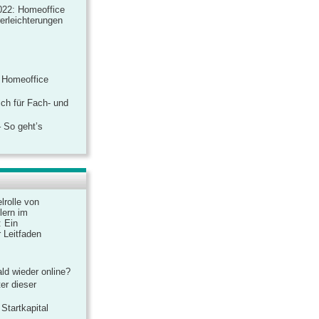
022: Homeoffice
rerleichterungen
 Homeoffice
ich für Fach- und
 So geht’s
lrolle von
lern im
: Ein
 Leitfaden
ld wieder online?
er dieser
Startkapital