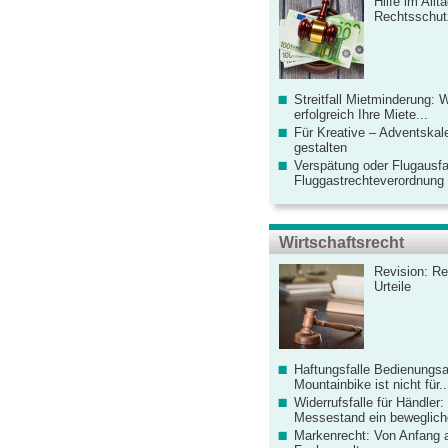
Hilfe im Allt
Rechtsschut
Streitfall Mietminderung: 
erfolgreich Ihre Miete...
Für Kreative – Adventskal
gestalten
Verspätung oder Flugausfa
Fluggastrechteverordnung ve
Wirtschaftsrecht
Revision: Re
Urteile
Haftungsfalle Bedienungsa
Mountainbike ist nicht für..
Widerrufsfalle für Händler: 
Messestand ein bewegliche
Markenrecht: Von Anfang an