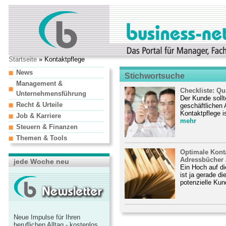
Startseite
» Kontaktpflege
News
Stichwortsuche
Management &
Checkliste: Qu
Unternehmensführung
Der Kunde sollt
Recht & Urteile
geschäftlichen 
Kontaktpflege i
Job & Karriere
mehr
Steuern & Finanzen
Themen & Tools
Optimale Konta
Adressbücher 
jede Woche neu
Ein Hoch auf die
ist ja gerade d
potenzielle Kun
Neue Impulse für Ihren
beruflichen Alltag - kostenlos