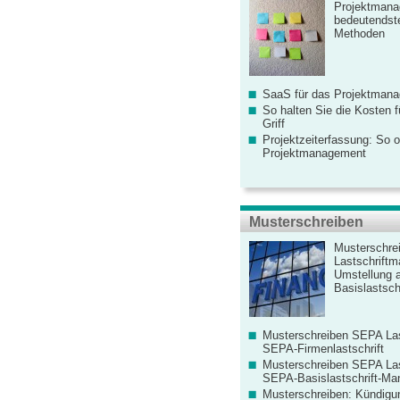
Projektmana
bedeutendste
Methoden
SaaS für das Projektman
So halten Sie die Kosten fü
Griff
Projektzeiterfassung: So o
Projektmanagement
Musterschreiben
Musterschre
Lastschriftm
Umstellung 
Basislastschr
Musterschreiben SEPA Las
SEPA-Firmenlastschrift
Musterschreiben SEPA Las
SEPA-Basislastschrift-Ma
Musterschreiben: Kündigu