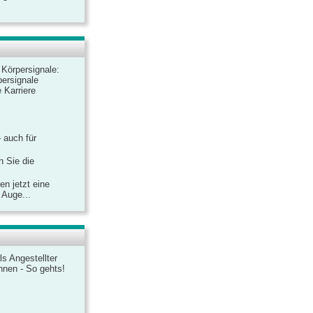
r Körpersignale:
ersignale
 Karriere
– auch für
n Sie die
n jetzt eine
 Auge...
ls Angestellter
chnen - So gehts!