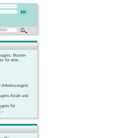
ugnis: Muster-
is für eine
-Arbeitszeugnis
ugnis Azubi und
ugnis für
...