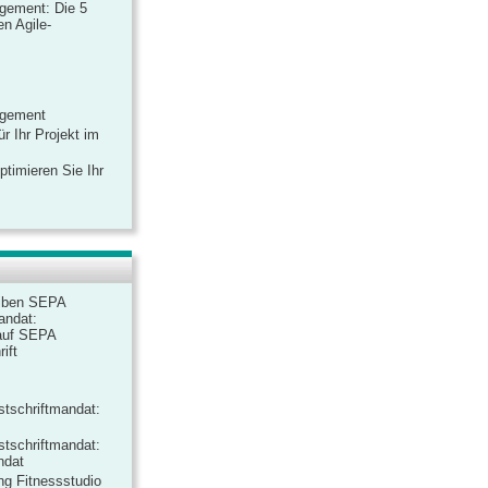
gement: Die 5
n Agile-
agement
r Ihr Projekt im
ptimieren Sie Ihr
iben SEPA
andat:
auf SEPA
ift
tschriftmandat:
tschriftmandat:
ndat
ng Fitnessstudio