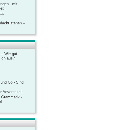
ngen - mit
r...
Was
n
rdacht stehen –
 – Wie gut
sich aus?
 und Co - Sind
r Adventszeit
e Grammatik -
e!