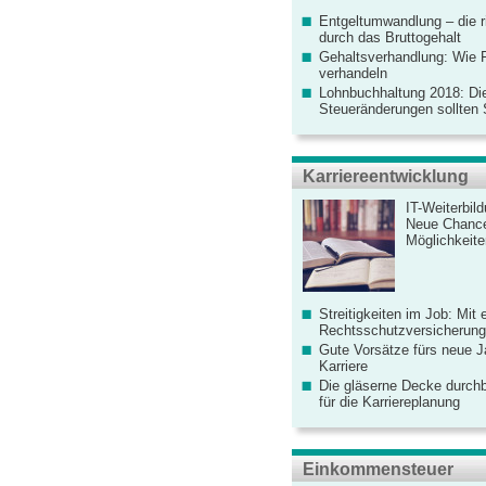
Entgeltumwandlung – die r
durch das Bruttogehalt
Gehaltsverhandlung: Wie F
verhandeln
Lohnbuchhaltung 2018: Di
Steueränderungen sollten
Karriereentwicklung
IT-Weiterbil
Neue Chanc
Möglichkeiten
Streitigkeiten im Job: Mit 
Rechtsschutzversicherung 
Gute Vorsätze fürs neue Ja
Karriere
Die gläserne Decke durchb
für die Karriereplanung
Einkommensteuer