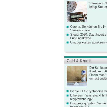
Steuerjahr 2
bringt Steue
Corona: So können Sie im
Steuern sparen
Steuer 2020: Das ändert s
Führungskräfte
Umzugskosten absetzen –
Geld & Kredit
Die Schlüsse
Kreditvermitt
Finanzmarkt
umfassender
Ist die FTX-Kryptobörse ba
Ethereum: Was steckt hint
Kryptowährung?
Business gründen: So viel 
benötigen Sie