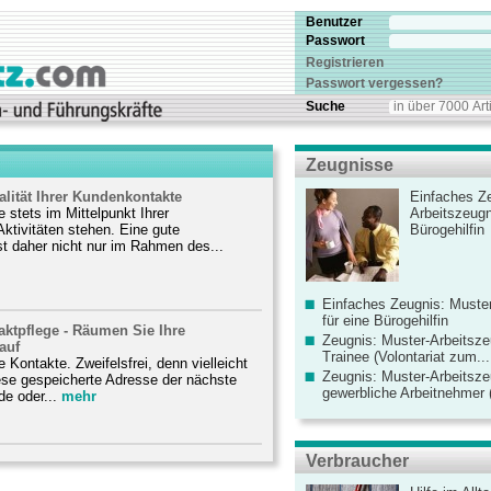
Benutzer
Passwort
Registrieren
Passwort vergessen?
Suche
Zeugnisse
alität Ihrer Kundenkontakte
Einfaches Ze
e stets im Mittelpunkt Ihrer
Arbeitszeugn
Aktivitäten stehen. Eine gute
Bürogehilfin
st daher nicht nur im Rahmen des...
Einfaches Zeugnis: Muster
für eine Bürogehilfin
ktpflege - Räumen Sie Ihre
Zeugnis: Muster-Arbeitsze
auf
Trainee (Volontariat zum...
 Kontakte. Zweifelsfrei, denn vielleicht
Zeugnis: Muster-Arbeitsze
iese gespeicherte Adresse der nächste
gewerbliche Arbeitnehmer (
de oder...
mehr
Verbraucher