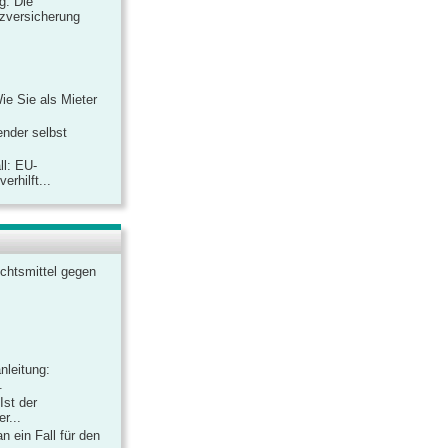
ag: Die
zversicherung
Wie Sie als Mieter
ender selbst
ll: EU-
rhilft...
chtsmittel gegen
nleitung:
.
Ist der
r...
 ein Fall für den