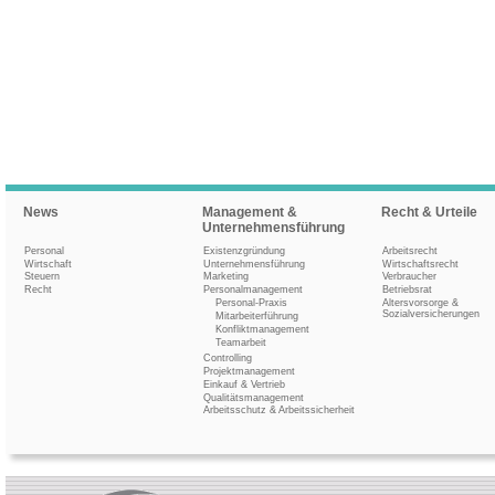
News
Management &
Recht & Urteile
Unternehmensführung
Personal
Existenzgründung
Arbeitsrecht
Wirtschaft
Unternehmensführung
Wirtschaftsrecht
Steuern
Marketing
Verbraucher
Recht
Personalmanagement
Betriebsrat
Personal-Praxis
Altersvorsorge &
Sozialversicherungen
Mitarbeiterführung
Konfliktmanagement
Teamarbeit
Controlling
Projektmanagement
Einkauf & Vertrieb
Qualitätsmanagement
Arbeitsschutz & Arbeitssicherheit