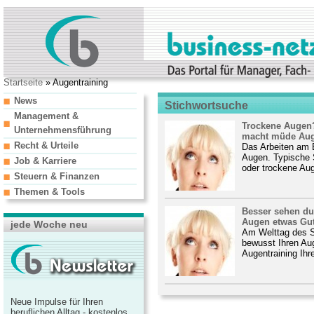
Startseite
» Augentraining
News
Stichwortsuche
Management &
Trockene Augen
Unternehmensführung
macht müde Aug
Recht & Urteile
Das Arbeiten am B
Augen. Typische
Job & Karriere
oder trockene Aug
Steuern & Finanzen
Themen & Tools
Besser sehen du
Augen etwas Gu
jede Woche neu
Am Welttag des S
bewusst Ihren Au
Augentraining Ihr
Neue Impulse für Ihren
beruflichen Alltag - kostenlos