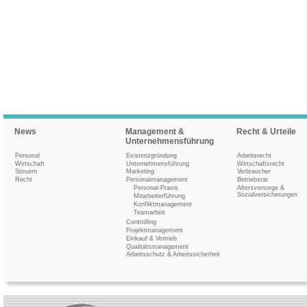
News
Management &
Recht & Urteile
Unternehmensführung
Personal
Existenzgründung
Arbeitsrecht
Wirtschaft
Unternehmensführung
Wirtschaftsrecht
Steuern
Marketing
Verbraucher
Recht
Personalmanagement
Betriebsrat
Personal-Praxis
Altersvorsorge &
Sozialversicherungen
Mitarbeiterführung
Konfliktmanagement
Teamarbeit
Controlling
Projektmanagement
Einkauf & Vertrieb
Qualitätsmanagement
Arbeitsschutz & Arbeitssicherheit