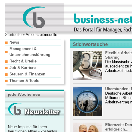
Startseite
» Arbeitszeitmodelle
News
Stichwortsuche
Management &
Flexible Arbei
Unternehmensführung
Sharing
Recht & Urteile
Die klassische 
ausgedient zu h
Job & Karriere
Arbeitszeitmode
Steuern & Finanzen
Themen & Tools
Überstunden: R
Deutsche Arbei
jede Woche neu
Milliarden Stun
Arbeitsvertrag 
Elternzeit: De
Neue Impulse für Ihren
erfolgreich...
beruflichen Alltag - kostenlos