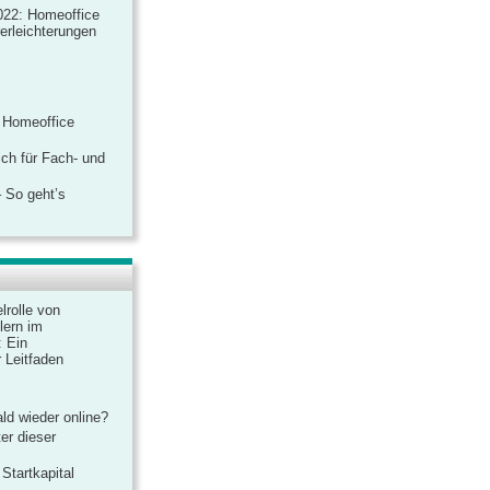
022: Homeoffice
rerleichterungen
 Homeoffice
ich für Fach- und
 So geht’s
lrolle von
lern im
: Ein
 Leitfaden
ld wieder online?
er dieser
Startkapital