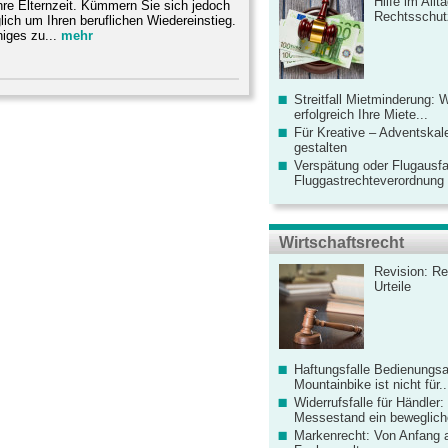
Hilfe im Allt
re Elternzeit. Kümmern Sie sich jedoch
Rechtsschut
lich um Ihren beruflichen Wiedereinstieg.
niges zu...
mehr
Streitfall Mietminderung: 
erfolgreich Ihre Miete...
Für Kreative – Adventskal
gestalten
Verspätung oder Flugausfa
Fluggastrechteverordnung ve
Wirtschaftsrecht
Revision: Re
Urteile
Haftungsfalle Bedienungsa
Mountainbike ist nicht für..
Widerrufsfalle für Händler: 
Messestand ein bewegliche
Markenrecht: Von Anfang an