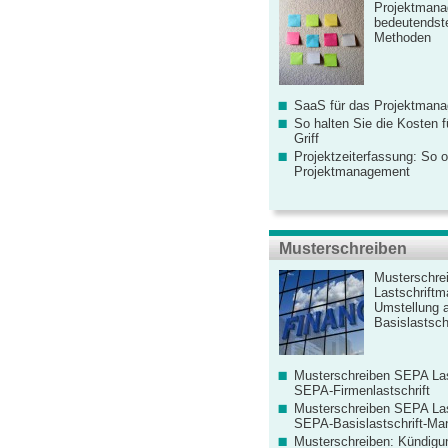
Projektmana
bedeutendste
Methoden
SaaS für das Projektman
So halten Sie die Kosten fü
Griff
Projektzeiterfassung: So o
Projektmanagement
Musterschreiben
Musterschre
Lastschriftm
Umstellung 
Basislastschr
Musterschreiben SEPA Las
SEPA-Firmenlastschrift
Musterschreiben SEPA Las
SEPA-Basislastschrift-Ma
Musterschreiben: Kündigu