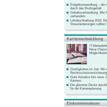
Entgeltumwandlung – die r
durch das Bruttogehalt
Gehaltsverhandlung: Wie F
verhandeln
Lohnbuchhaltung 2018: Di
Steueränderungen sollten
Karriereentwicklung
IT-Weiterbil
Neue Chanc
Möglichkeiten
Streitigkeiten im Job: Mit 
Rechtsschutzversicherung 
Gute Vorsätze fürs neue Ja
Karriere
Die gläserne Decke durchb
für die Karriereplanung
Einkommensteuer