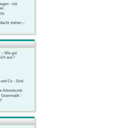
ngen - mit
r...
Was
n
rdacht stehen –
 – Wie gut
sich aus?
 und Co - Sind
r Adventszeit
e Grammatik -
e!