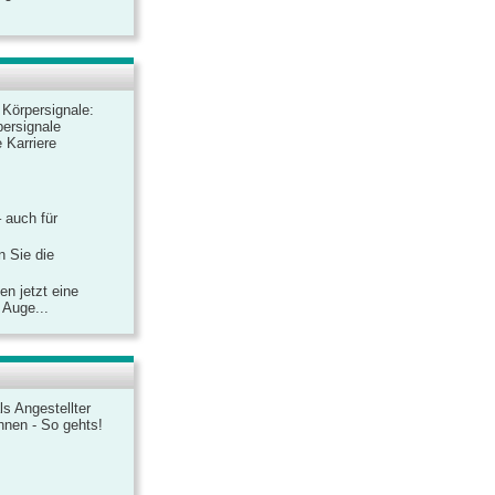
r Körpersignale:
ersignale
 Karriere
– auch für
n Sie die
n jetzt eine
 Auge...
ls Angestellter
chnen - So gehts!