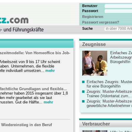
Benutzer
Passwort
Registrieren
Passwort vergessen?
Suche
Zeugnisse
tszeitmodelle: Von Homeoffice bis Job-
Einfaches Ze
Arbeitszeugn
Arbeitszeit von 9 bis 17 Uhr scheint
Bürogehilfin
aben. Unternehmen, die flexible
lle individuell umsetzen...
mehr
Einfaches Zeugnis: Muster
für eine Bürogehilfin
echtliche Grundlagen und flexible...
Zeugnis: Muster-Arbeitsze
tnehmer haben 2015 insgesamt über 1,8
Trainee (Volontariat zum...
den mehr gearbeitet als sie laut
Zeugnis: Muster-Arbeitsze
mussten. Gut die Hälfte...
mehr
gewerbliche Arbeitnehmer (
Verbraucher
n Wiedereinstieg in den Beruf