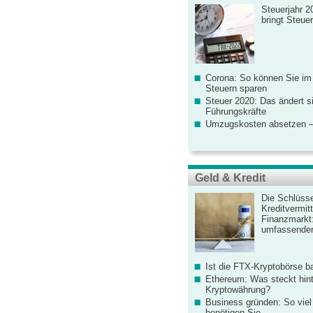
Steuerjahr 2
bringt Steue
Corona: So können Sie im
Steuern sparen
Steuer 2020: Das ändert s
Führungskräfte
Umzugskosten absetzen –
Geld & Kredit
Die Schlüsse
Kreditvermitt
Finanzmarkt
umfassender
Ist die FTX-Kryptobörse ba
Ethereum: Was steckt hint
Kryptowährung?
Business gründen: So viel 
benötigen Sie