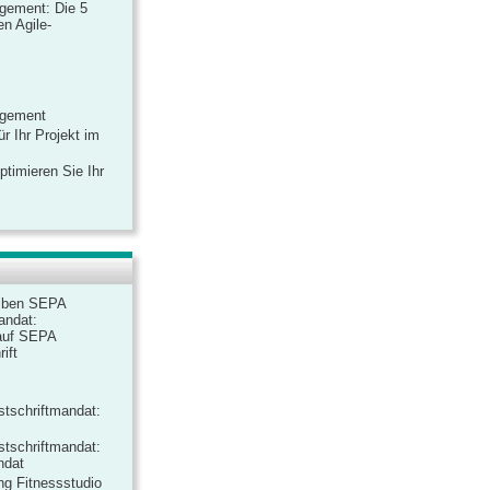
gement: Die 5
n Agile-
agement
r Ihr Projekt im
ptimieren Sie Ihr
iben SEPA
andat:
auf SEPA
ift
tschriftmandat:
tschriftmandat:
ndat
ng Fitnessstudio