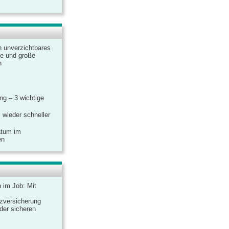
n unverzichtbares
ine und große
n
g – 3 wichtige
 wieder schneller
atum im
en
n im Job: Mit
zversicherung
 der sicheren