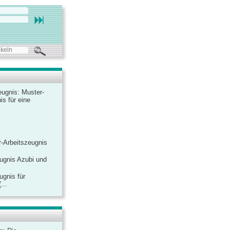
ugnis: Muster-
is für eine
-Arbeitszeugnis
ugnis Azubi und
ugnis für
...