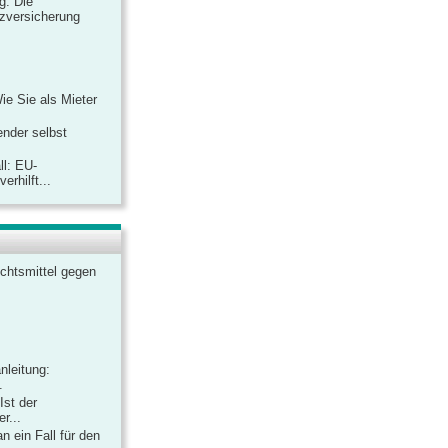
ag: Die
zversicherung
Wie Sie als Mieter
ender selbst
ll: EU-
rhilft...
chtsmittel gegen
nleitung:
.
Ist der
r...
 ein Fall für den