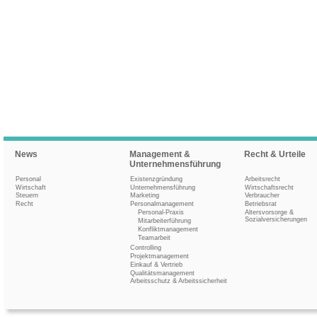
News
Management &
Recht & Urteile
Unternehmensführung
Personal
Existenzgründung
Arbeitsrecht
Wirtschaft
Unternehmensführung
Wirtschaftsrecht
Steuern
Marketing
Verbraucher
Recht
Personalmanagement
Betriebsrat
Personal-Praxis
Altersvorsorge &
Sozialversicherungen
Mitarbeiterführung
Konfliktmanagement
Teamarbeit
Controlling
Projektmanagement
Einkauf & Vertrieb
Qualitätsmanagement
Arbeitsschutz & Arbeitssicherheit