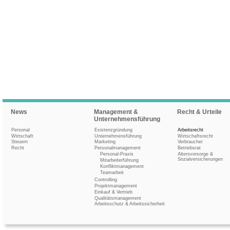
News
Management &
Recht & Urteile
Unternehmensführung
Personal
Existenzgründung
Arbeitsrecht
Wirtschaft
Unternehmensführung
Wirtschaftsrecht
Steuern
Marketing
Verbraucher
Recht
Personalmanagement
Betriebsrat
Personal-Praxis
Altersvorsorge &
Sozialversicherungen
Mitarbeiterführung
Konfliktmanagement
Teamarbeit
Controlling
Projektmanagement
Einkauf & Vertrieb
Qualitätsmanagement
Arbeitsschutz & Arbeitssicherheit