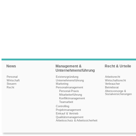
News
Management &
Recht & Urteile
Unternehmensführung
Personal
Existenzgründung
Arbeitsrecht
Wirtschaft
Unternehmensführung
Wirtschaftsrecht
Steuern
Marketing
Verbraucher
Recht
Personalmanagement
Betriebsrat
Personal-Praxis
Altersvorsorge &
Sozialversicherungen
Mitarbeiterführung
Konfliktmanagement
Teamarbeit
Controlling
Projektmanagement
Einkauf & Vertrieb
Qualitätsmanagement
Arbeitsschutz & Arbeitssicherheit