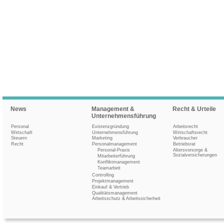
News
Management &
Recht & Urteile
Unternehmensführung
Personal
Existenzgründung
Arbeitsrecht
Wirtschaft
Unternehmensführung
Wirtschaftsrecht
Steuern
Marketing
Verbraucher
Recht
Personalmanagement
Betriebsrat
Personal-Praxis
Altersvorsorge &
Sozialversicherungen
Mitarbeiterführung
Konfliktmanagement
Teamarbeit
Controlling
Projektmanagement
Einkauf & Vertrieb
Qualitätsmanagement
Arbeitsschutz & Arbeitssicherheit