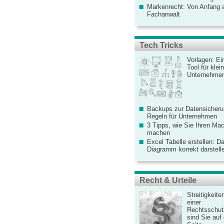
Markenrecht: Von Anfang an
Fachanwalt
Tech Tricks
Vorlagen: Ei
Tool für kle
Unternehme
Backups zur Datensicherun
Regeln für Unternehmen
3 Tipps, wie Sie Ihren Mac
machen
Excel Tabelle erstellen: D
Diagramm korrekt darstell
Recht & Urteile
Streitigkeite
einer
Rechtsschut
sind Sie auf