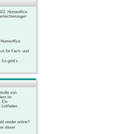
022: Homeoffice
rerleichterungen
 Homeoffice
ich für Fach- und
 So geht’s
lrolle von
lern im
: Ein
 Leitfaden
ld wieder online?
er dieser