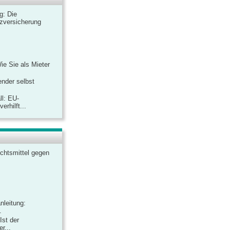
ag: Die
zversicherung
Wie Sie als Mieter
ender selbst
ll: EU-
rhilft...
chtsmittel gegen
nleitung:
.
Ist der
r...