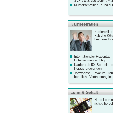
SEPA-Basislastschrift-Ma
Musterschreiben: Kündigu
Karrierefrauen
Karrierekille
Falsche Körp
bremsen Ihre
Internationaler Frauentag 
Unternehmen wichtig
Karriere ab 50: So meister
Herausforderungen
Jobwechsel – Warum Fraue
berufliche Veränderung ins
Lohn & Gehalt
Netto-Lohn a
richtig bere