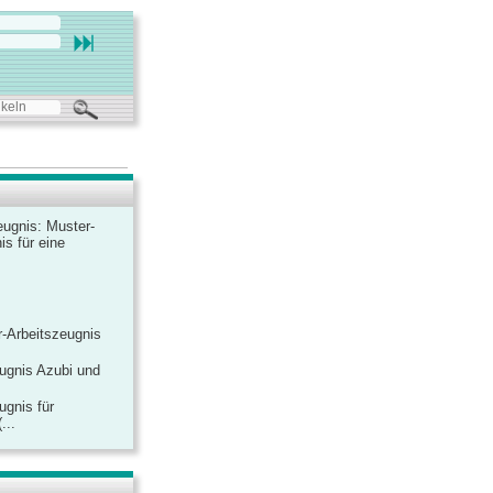
ugnis: Muster-
is für eine
-Arbeitszeugnis
ugnis Azubi und
ugnis für
...