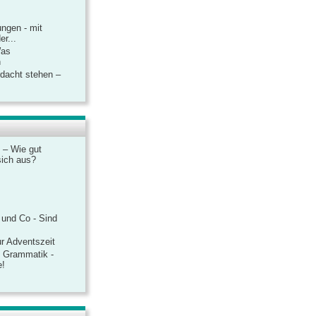
ngen - mit
r...
Was
n
rdacht stehen –
 – Wie gut
sich aus?
 und Co - Sind
r Adventszeit
e Grammatik -
e!