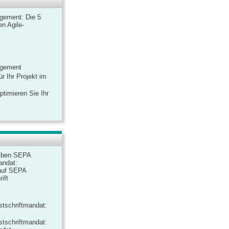
gement: Die 5
n Agile-
agement
r Ihr Projekt im
ptimieren Sie Ihr
iben SEPA
andat:
auf SEPA
ift
tschriftmandat:
tschriftmandat: