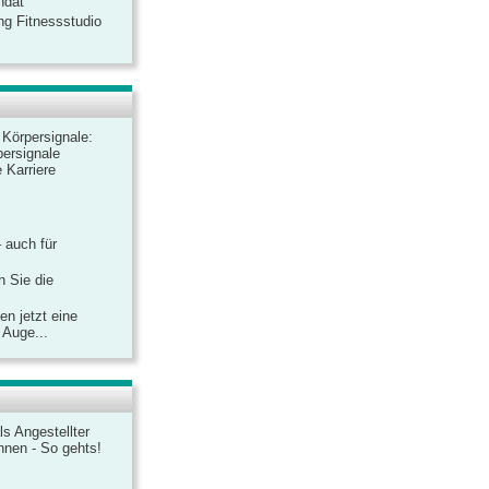
ndat
ng Fitnessstudio
r Körpersignale:
ersignale
 Karriere
– auch für
n Sie die
n jetzt eine
 Auge...
ls Angestellter
chnen - So gehts!