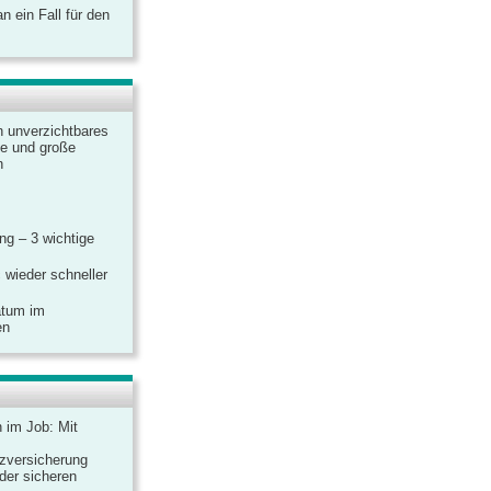
 ein Fall für den
n unverzichtbares
ine und große
n
g – 3 wichtige
 wieder schneller
atum im
en
n im Job: Mit
zversicherung
 der sicheren