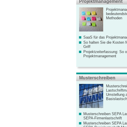
Projektmanagement
Projektmana
bedeutendste
Methoden
SaaS für das Projektman
So halten Sie die Kosten fü
Griff
Projektzeiterfassung: So o
Projektmanagement
Musterschreiben
Musterschre
Lastschriftm
Umstellung 
Basislastschr
Musterschreiben SEPA Las
SEPA-Firmenlastschrift
Musterschreiben SEPA Las