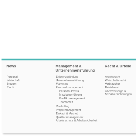
News
Management &
Recht & Urteile
Unternehmensführung
Personal
Existenzgründung
Arbeitsrecht
Wirtschaft
Unternehmensführung
Wirtschaftsrecht
Steuern
Marketing
Verbraucher
Recht
Personalmanagement
Betriebsrat
Personal-Praxis
Altersvorsorge &
Sozialversicherungen
Mitarbeiterführung
Konfliktmanagement
Teamarbeit
Controlling
Projektmanagement
Einkauf & Vertrieb
Qualitätsmanagement
Arbeitsschutz & Arbeitssicherheit