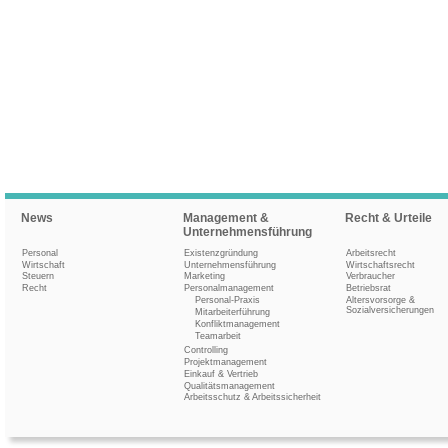
News
Management &
Recht & Urteile
Unternehmensführung
Personal
Existenzgründung
Arbeitsrecht
Wirtschaft
Unternehmensführung
Wirtschaftsrecht
Steuern
Marketing
Verbraucher
Recht
Personalmanagement
Betriebsrat
Personal-Praxis
Altersvorsorge &
Sozialversicherungen
Mitarbeiterführung
Konfliktmanagement
Teamarbeit
Controlling
Projektmanagement
Einkauf & Vertrieb
Qualitätsmanagement
Arbeitsschutz & Arbeitssicherheit