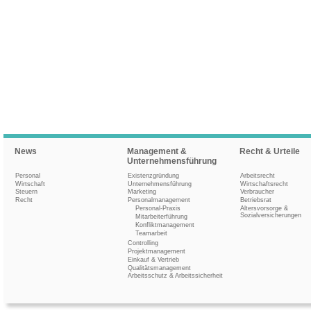
News
Management &
Recht & Urteile
Unternehmensführung
Personal
Existenzgründung
Arbeitsrecht
Wirtschaft
Unternehmensführung
Wirtschaftsrecht
Steuern
Marketing
Verbraucher
Recht
Personalmanagement
Betriebsrat
Personal-Praxis
Altersvorsorge &
Sozialversicherungen
Mitarbeiterführung
Konfliktmanagement
Teamarbeit
Controlling
Projektmanagement
Einkauf & Vertrieb
Qualitätsmanagement
Arbeitsschutz & Arbeitssicherheit