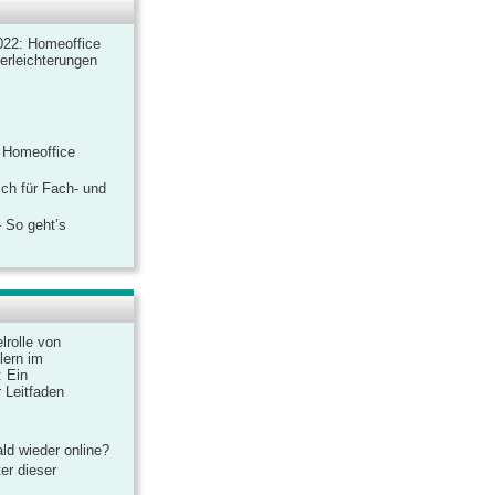
022: Homeoffice
rerleichterungen
 Homeoffice
ich für Fach- und
 So geht’s
lrolle von
lern im
: Ein
 Leitfaden
ld wieder online?
er dieser