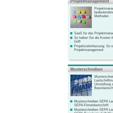
Projektmanagement
Projektmana
bedeutendste
Methoden
SaaS für das Projektman
So halten Sie die Kosten fü
Griff
Projektzeiterfassung: So o
Projektmanagement
Musterschreiben
Musterschre
Lastschriftm
Umstellung 
Basislastschr
Musterschreiben SEPA Las
SEPA-Firmenlastschrift
Musterschreiben SEPA Las