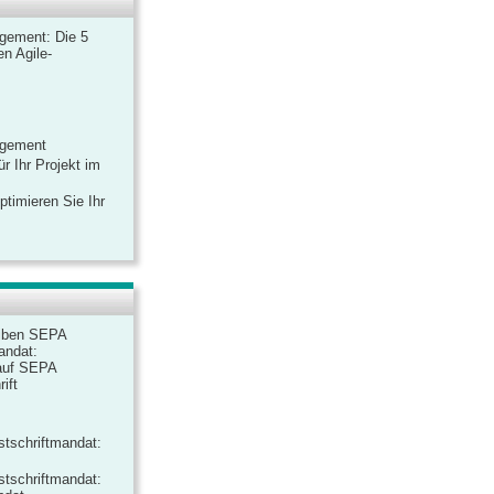
gement: Die 5
n Agile-
agement
r Ihr Projekt im
ptimieren Sie Ihr
iben SEPA
andat:
auf SEPA
ift
tschriftmandat:
tschriftmandat: