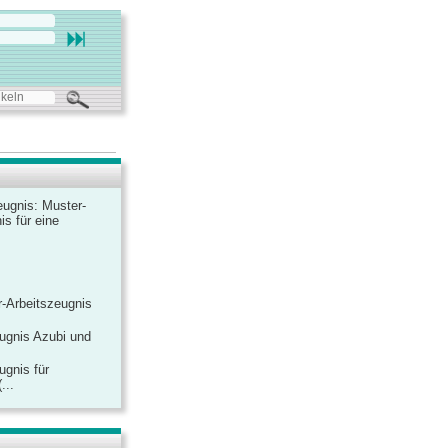
ugnis: Muster-
is für eine
-Arbeitszeugnis
ugnis Azubi und
ugnis für
...