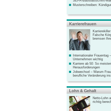
SEPA-Basislastschrift-Ma
Musterschreiben: Kündigu
Karrierefrauen
Karrierekille
Falsche Körp
bremsen Ihre
Internationaler Frauentag 
Unternehmen wichtig
Karriere ab 50: So meister
Herausforderungen
Jobwechsel – Warum Fraue
berufliche Veränderung ins
Lohn & Gehalt
Netto-Lohn a
richtig bere