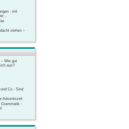
ngen - mit
r...
Was
n
rdacht stehen –
 – Wie gut
sich aus?
 und Co - Sind
r Adventszeit
e Grammatik -
e!