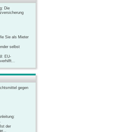
ag: Die
zversicherung
Wie Sie als Mieter
ender selbst
ll: EU-
rhilft...
chtsmittel gegen
nleitung:
.
Ist der
r...