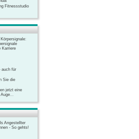
ndat
ng Fitnessstudio
r Körpersignale:
ersignale
 Karriere
– auch für
n Sie die
n jetzt eine
 Auge...
ls Angestellter
chnen - So gehts!