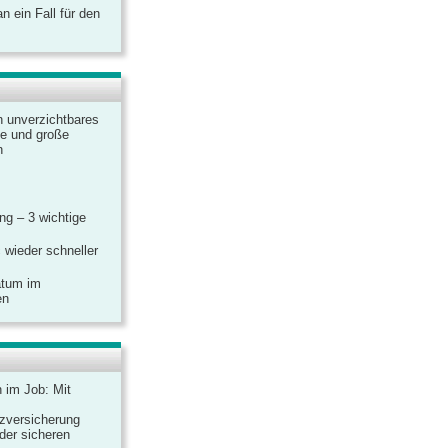
 ein Fall für den
n unverzichtbares
ine und große
n
g – 3 wichtige
 wieder schneller
atum im
en
n im Job: Mit
zversicherung
 der sicheren