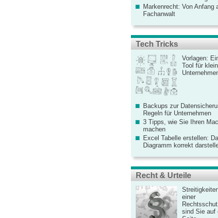
Markenrecht: Von Anfang an
Fachanwalt
Tech Tricks
Vorlagen: Ei
Tool für kle
Unternehme
Backups zur Datensicherun
Regeln für Unternehmen
3 Tipps, wie Sie Ihren Mac
machen
Excel Tabelle erstellen: D
Diagramm korrekt darstell
Recht & Urteile
Streitigkeite
einer
Rechtsschut
sind Sie auf