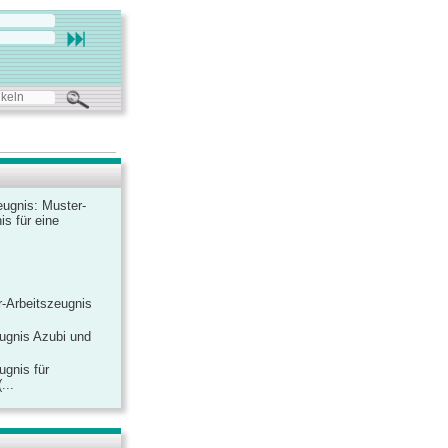
ugnis: Muster-
is für eine
-Arbeitszeugnis
ugnis Azubi und
ugnis für
...