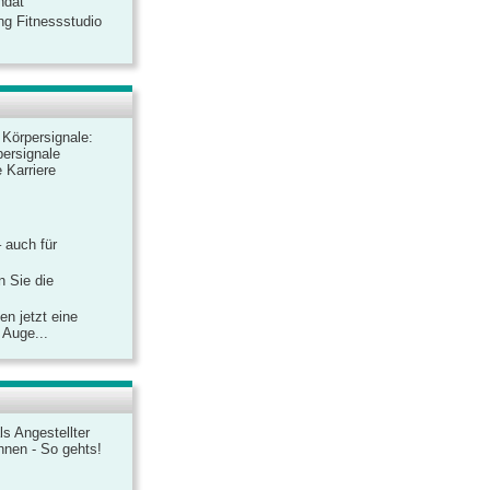
ndat
ng Fitnessstudio
r Körpersignale:
ersignale
 Karriere
– auch für
n Sie die
n jetzt eine
 Auge...
ls Angestellter
chnen - So gehts!