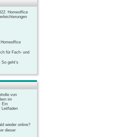
022: Homeoffice
rerleichterungen
 Homeoffice
ich für Fach- und
 So geht’s
lrolle von
lern im
: Ein
 Leitfaden
ld wieder online?
er dieser