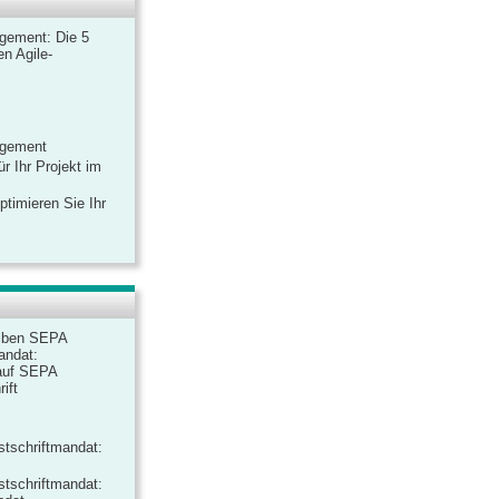
gement: Die 5
n Agile-
agement
r Ihr Projekt im
ptimieren Sie Ihr
iben SEPA
andat:
auf SEPA
ift
tschriftmandat:
tschriftmandat: