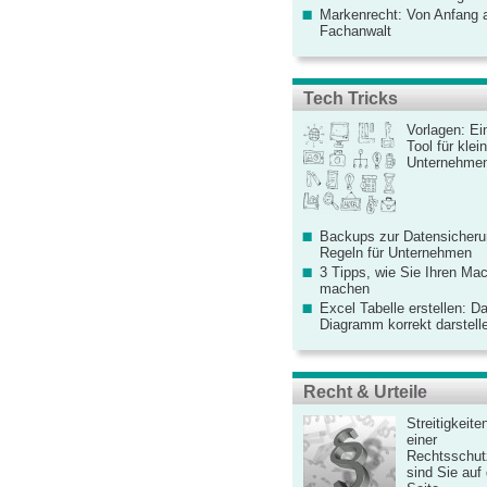
Markenrecht: Von Anfang an
Fachanwalt
Tech Tricks
Vorlagen: Ei
Tool für kle
Unternehme
Backups zur Datensicherun
Regeln für Unternehmen
3 Tipps, wie Sie Ihren Mac
machen
Excel Tabelle erstellen: D
Diagramm korrekt darstell
Recht & Urteile
Streitigkeite
einer
Rechtsschut
sind Sie auf