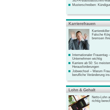
SEPA-Basislastschrift-Ma
Musterschreiben: Kündigu
Karrierefrauen
Karrierekille
Falsche Körp
bremsen Ihre
Internationaler Frauentag 
Unternehmen wichtig
Karriere ab 50: So meister
Herausforderungen
Jobwechsel – Warum Fraue
berufliche Veränderung ins
Lohn & Gehalt
Netto-Lohn a
richtig bere