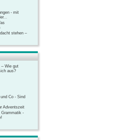
ngen - mit
r...
Was
n
rdacht stehen –
 – Wie gut
sich aus?
 und Co - Sind
r Adventszeit
e Grammatik -
e!