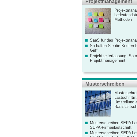
Projektmanagement
Projektmana
bedeutendste
Methoden
SaaS für das Projektman
So halten Sie die Kosten fü
Griff
Projektzeiterfassung: So o
Projektmanagement
Musterschreiben
Musterschre
Lastschriftm
Umstellung 
Basislastschr
Musterschreiben SEPA Las
SEPA-Firmenlastschrift
Musterschreiben SEPA Las