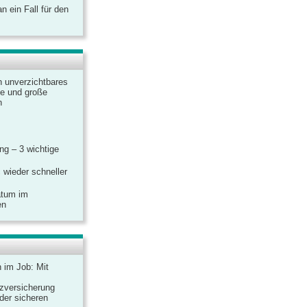
 ein Fall für den
n unverzichtbares
ine und große
n
g – 3 wichtige
 wieder schneller
atum im
en
n im Job: Mit
zversicherung
 der sicheren