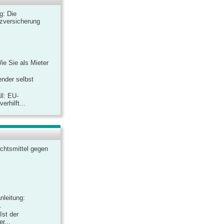
ag: Die
zversicherung
Wie Sie als Mieter
ender selbst
ll: EU-
rhilft...
chtsmittel gegen
nleitung:
.
Ist der
r...