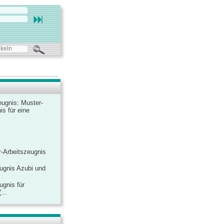
ugnis: Muster-
is für eine
-Arbeitszeugnis
ugnis Azubi und
ugnis für
...