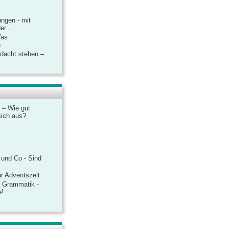
ngen - mit
r...
Was
n
rdacht stehen –
 – Wie gut
sich aus?
 und Co - Sind
r Adventszeit
e Grammatik -
e!