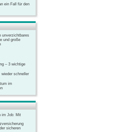
 ein Fall für den
n unverzichtbares
ine und große
n
g – 3 wichtige
 wieder schneller
atum im
en
n im Job: Mit
zversicherung
 der sicheren