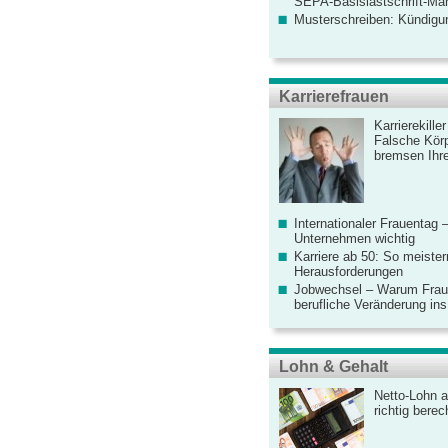
SEPA-Basislastschrift-Ma
Musterschreiben: Kündigu
Karrierefrauen
Karrierekille
Falsche Körp
bremsen Ihre
Internationaler Frauentag 
Unternehmen wichtig
Karriere ab 50: So meister
Herausforderungen
Jobwechsel – Warum Fraue
berufliche Veränderung ins
Lohn & Gehalt
Netto-Lohn a
richtig bere