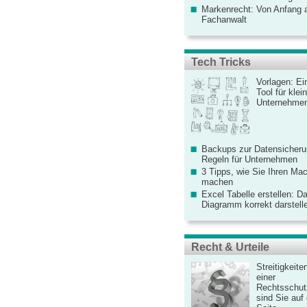
Markenrecht: Von Anfang an
Fachanwalt
Tech Tricks
Vorlagen: Ei
Tool für kle
Unternehme
Backups zur Datensicherun
Regeln für Unternehmen
3 Tipps, wie Sie Ihren Mac
machen
Excel Tabelle erstellen: D
Diagramm korrekt darstell
Recht & Urteile
Streitigkeite
einer
Rechtsschut
sind Sie auf