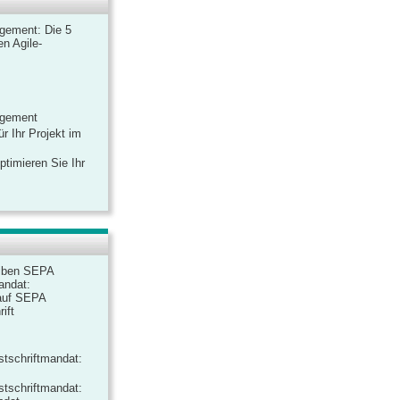
gement: Die 5
n Agile-
agement
r Ihr Projekt im
ptimieren Sie Ihr
iben SEPA
andat:
auf SEPA
ift
tschriftmandat:
tschriftmandat: