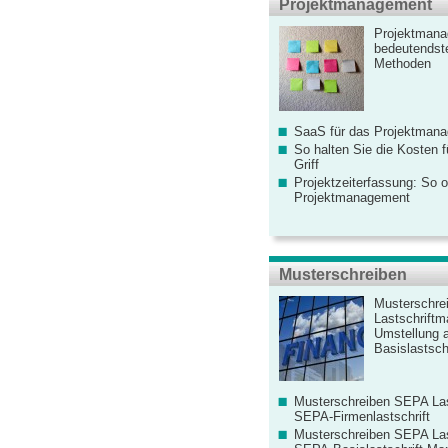
Projektmanagement
Projektmana
bedeutendste
Methoden
SaaS für das Projektman
So halten Sie die Kosten fü
Griff
Projektzeiterfassung: So o
Projektmanagement
Musterschreiben
Musterschre
Lastschriftm
Umstellung 
Basislastschr
Musterschreiben SEPA Las
SEPA-Firmenlastschrift
Musterschreiben SEPA Las