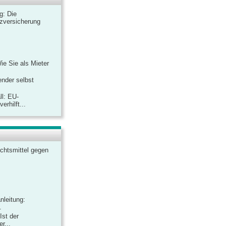
ag: Die
zversicherung
Wie Sie als Mieter
ender selbst
ll: EU-
rhilft...
chtsmittel gegen
nleitung:
.
Ist der
r...