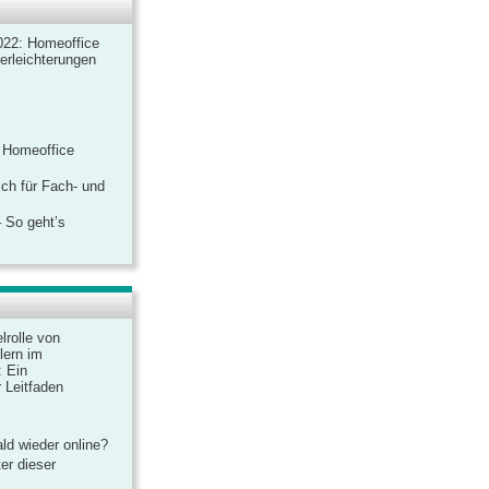
022: Homeoffice
rerleichterungen
 Homeoffice
ich für Fach- und
 So geht’s
lrolle von
lern im
: Ein
 Leitfaden
ld wieder online?
er dieser