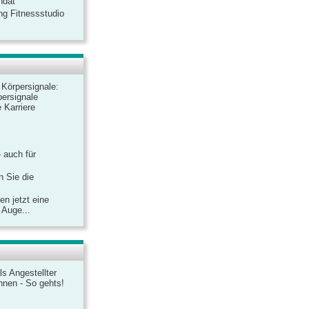
ndat
ng Fitnessstudio
r Körpersignale:
ersignale
 Karriere
– auch für
n Sie die
n jetzt eine
 Auge...
ls Angestellter
chnen - So gehts!