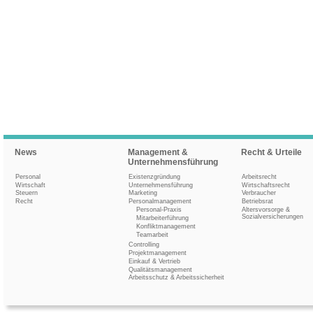
News
Management &
Recht & Urteile
Unternehmensführung
Personal
Existenzgründung
Arbeitsrecht
Wirtschaft
Unternehmensführung
Wirtschaftsrecht
Steuern
Marketing
Verbraucher
Recht
Personalmanagement
Betriebsrat
Personal-Praxis
Altersvorsorge &
Sozialversicherungen
Mitarbeiterführung
Konfliktmanagement
Teamarbeit
Controlling
Projektmanagement
Einkauf & Vertrieb
Qualitätsmanagement
Arbeitsschutz & Arbeitssicherheit