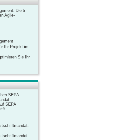
gement: Die 5
n Agile-
agement
r Ihr Projekt im
ptimieren Sie Ihr
iben SEPA
andat:
auf SEPA
ift
tschriftmandat:
tschriftmandat: