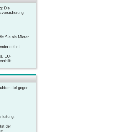
ag: Die
zversicherung
Wie Sie als Mieter
ender selbst
ll: EU-
rhilft...
chtsmittel gegen
nleitung:
.
Ist der
r...