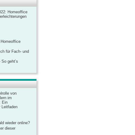
022: Homeoffice
rerleichterungen
 Homeoffice
ich für Fach- und
 So geht’s
lrolle von
lern im
: Ein
 Leitfaden
ld wieder online?
er dieser