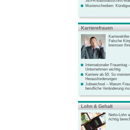
SEPA-Basislastschrift-Ma
Musterschreiben: Kündigu
Karrierefrauen
Karrierekille
Falsche Körp
bremsen Ihre
Internationaler Frauentag 
Unternehmen wichtig
Karriere ab 50: So meister
Herausforderungen
Jobwechsel – Warum Fraue
berufliche Veränderung ins
Lohn & Gehalt
Netto-Lohn a
richtig bere