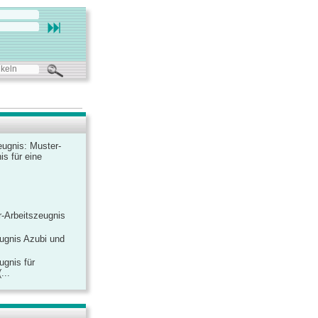
ugnis: Muster-
is für eine
-Arbeitszeugnis
ugnis Azubi und
ugnis für
...