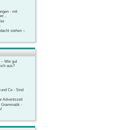
ngen - mit
r...
Was
n
rdacht stehen –
 – Wie gut
sich aus?
 und Co - Sind
r Adventszeit
e Grammatik -
e!