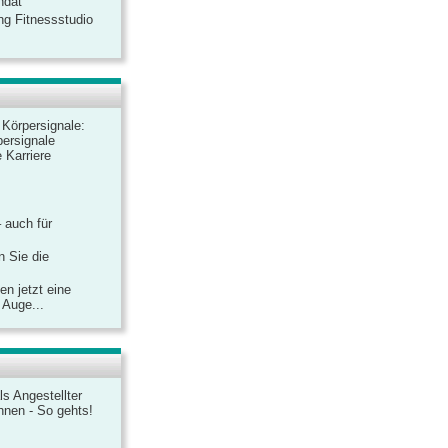
ndat
ng Fitnessstudio
r Körpersignale:
ersignale
 Karriere
– auch für
n Sie die
n jetzt eine
 Auge...
ls Angestellter
chnen - So gehts!