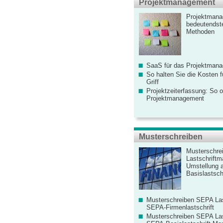
Projektmanagement
Projektmana
bedeutendste
Methoden
SaaS für das Projektman
So halten Sie die Kosten fü
Griff
Projektzeiterfassung: So o
Projektmanagement
Musterschreiben
Musterschre
Lastschriftm
Umstellung 
Basislastschr
Musterschreiben SEPA Las
SEPA-Firmenlastschrift
Musterschreiben SEPA Las