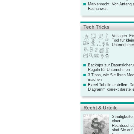
Markenrecht: Von Anfang an
Fachanwalt
Tech Tricks
Vorlagen: Ei
Tool für kle
Unternehme
Backups zur Datensicherun
Regeln für Unternehmen
3 Tipps, wie Sie Ihren Mac
machen
Excel Tabelle erstellen: D
Diagramm korrekt darstell
Recht & Urteile
Streitigkeite
einer
Rechtsschut
sind Sie auf