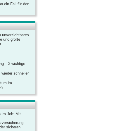
 ein Fall für den
n unverzichtbares
ine und große
n
g – 3 wichtige
 wieder schneller
atum im
en
n im Job: Mit
zversicherung
 der sicheren