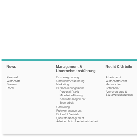
News
Management &
Recht & Urteile
Unternehmensführung
Personal
Existenzgründung
Arbeitsrecht
Wirtschaft
Unternehmensführung
Wirtschaftsrecht
Steuern
Marketing
Verbraucher
Recht
Personalmanagement
Betriebsrat
Personal-Praxis
Altersvorsorge &
Sozialversicherungen
Mitarbeiterführung
Konfliktmanagement
Teamarbeit
Controlling
Projektmanagement
Einkauf & Vertrieb
Qualitätsmanagement
Arbeitsschutz & Arbeitssicherheit