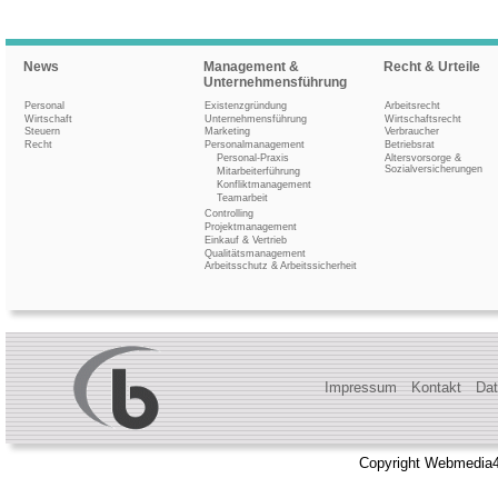
News
Management &
Recht & Urteile
Unternehmensführung
Personal
Existenzgründung
Arbeitsrecht
Wirtschaft
Unternehmensführung
Wirtschaftsrecht
Steuern
Marketing
Verbraucher
Recht
Personalmanagement
Betriebsrat
Personal-Praxis
Altersvorsorge &
Sozialversicherungen
Mitarbeiterführung
Konfliktmanagement
Teamarbeit
Controlling
Projektmanagement
Einkauf & Vertrieb
Qualitätsmanagement
Arbeitsschutz & Arbeitssicherheit
Impressum
Kontakt
Dat
Copyright Webmedia4