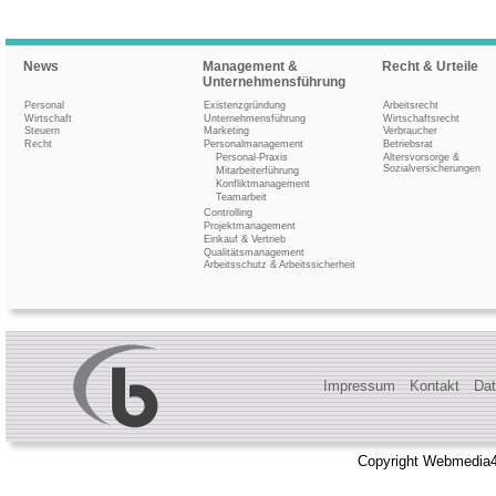
News
Management &
Recht & Urteile
Unternehmensführung
Personal
Existenzgründung
Arbeitsrecht
Wirtschaft
Unternehmensführung
Wirtschaftsrecht
Steuern
Marketing
Verbraucher
Recht
Personalmanagement
Betriebsrat
Personal-Praxis
Altersvorsorge &
Sozialversicherungen
Mitarbeiterführung
Konfliktmanagement
Teamarbeit
Controlling
Projektmanagement
Einkauf & Vertrieb
Qualitätsmanagement
Arbeitsschutz & Arbeitssicherheit
Impressum
Kontakt
Dat
Copyright Webmedia4