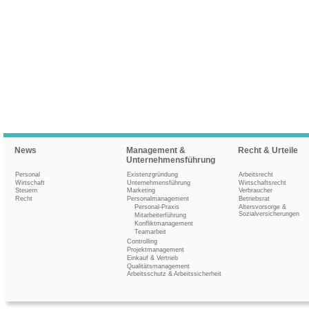
News
Management &
Recht & Urteile
Unternehmensführung
Personal
Existenzgründung
Arbeitsrecht
Wirtschaft
Unternehmensführung
Wirtschaftsrecht
Steuern
Marketing
Verbraucher
Recht
Personalmanagement
Betriebsrat
Personal-Praxis
Altersvorsorge &
Sozialversicherungen
Mitarbeiterführung
Konfliktmanagement
Teamarbeit
Controlling
Projektmanagement
Einkauf & Vertrieb
Qualitätsmanagement
Arbeitsschutz & Arbeitssicherheit