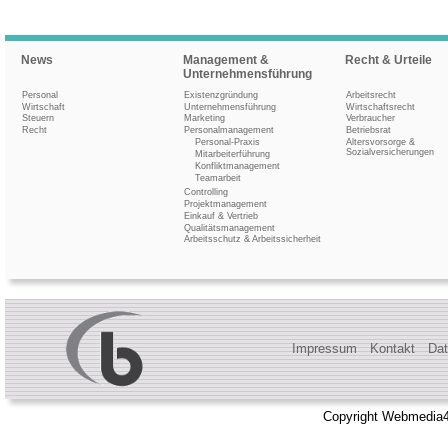
News
Management &
Recht & Urteile
Unternehmensführung
Personal
Existenzgründung
Arbeitsrecht
Wirtschaft
Unternehmensführung
Wirtschaftsrecht
Steuern
Marketing
Verbraucher
Recht
Personalmanagement
Betriebsrat
Personal-Praxis
Altersvorsorge &
Sozialversicherungen
Mitarbeiterführung
Konfliktmanagement
Teamarbeit
Controlling
Projektmanagement
Einkauf & Vertrieb
Qualitätsmanagement
Arbeitsschutz & Arbeitssicherheit
Impressum
Kontakt
Dat
Copyright Webmedia4