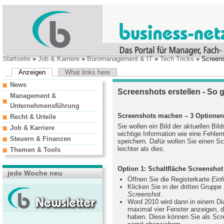
Startseite
»
Job & Karriere
»
Büromanagement & IT
»
Tech Tricks
» Screensh
Anzeigen
What links here
News
Screenshots erstellen - So g
Management &
Unternehmensführung
Screenshots machen – 3 Optionen,
Recht & Urteile
Sie wollen ein Bild der aktuellen Bi
Job & Karriere
wichtige Information wie eine Fehle
Steuern & Finanzen
speichern. Dafür wollen Sie einen Sc
leichter als dies.
Themen & Tools
Option 1: Schaltfläche Screenshot
jede Woche neu
Öffnen Sie die Registerkarte
Ein
Klicken Sie in der dritten Gruppe
Screenshot
.
Word 2010 wird dann in einem Di
maximal vier Fenster anzeigen, d
haben. Diese können Sie als Scr