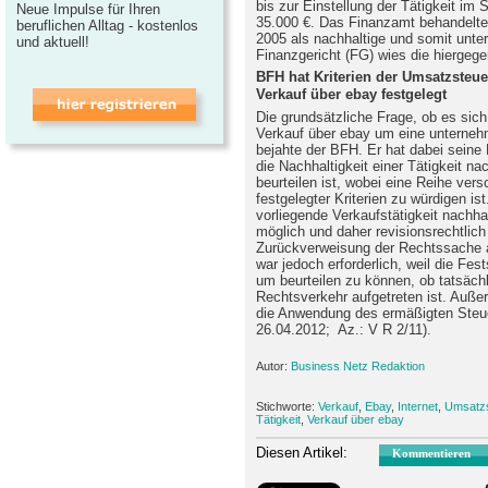
bis zur Einstellung der Tätigkeit i
Neue Impulse für Ihren
35.000 €. Das Finanzamt behandelte 
beruflichen Alltag - kostenlos
2005 als nachhaltige und somit unte
und aktuell!
Finanzgericht (FG) wies die hiergege
BFH hat Kriterien der Umsatzsteue
Verkauf über ebay festgelegt
Die grundsätzliche Frage, ob es sich
Verkauf über ebay um eine unternehm
bejahte der BFH. Er hat dabei seine
die Nachhaltigkeit einer Tätigkeit n
beurteilen ist, wobei eine Reihe ver
festgelegter Kriterien zu würdigen i
vorliegende Verkaufstätigkeit nachhalt
möglich und daher revisionsrechtlic
Zurückverweisung der Rechtssache 
war jedoch erforderlich, weil die Fes
um beurteilen zu können, ob tatsäch
Rechtsverkehr aufgetreten ist. Auß
die Anwendung des ermäßigten Steue
26.04.2012; Az.: V R 2/11).
Autor:
Business Netz Redaktion
Stichworte:
Verkauf
,
Ebay
,
Internet
,
Umsatzs
Tätigkeit
,
Verkauf über ebay
Diesen Artikel:
Kommentieren