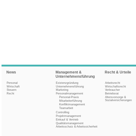
News
Management &
Recht & Urteile
Unternehmensführung
Personal
Existenzgründung
Arbeitsrecht
Wirtschaft
Unternehmensführung
Wirtschaftsrecht
Steuern
Marketing
Verbraucher
Recht
Personalmanagement
Betriebsrat
Personal-Praxis
Altersvorsorge &
Sozialversicherungen
Mitarbeiterführung
Konfliktmanagement
Teamarbeit
Controlling
Projektmanagement
Einkauf & Vertrieb
Qualitätsmanagement
Arbeitsschutz & Arbeitssicherheit