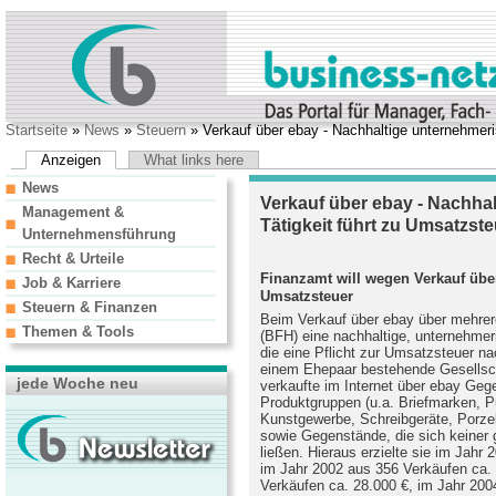
Startseite
»
News
»
Steuern
» Verkauf über ebay - Nachhaltige unternehmeri
Anzeigen
What links here
News
Verkauf über ebay - Nachha
Management &
Tätigkeit führt zu Umsatzst
Unternehmensführung
Recht & Urteile
Finanzamt will wegen Verkauf übe
Job & Karriere
Umsatzsteuer
Steuern & Finanzen
Beim Verkauf über ebay über mehrer
Themen & Tools
(BFH) eine nachhaltige, unternehmeri
die eine Pflicht zur Umsatzsteuer nac
einem Ehepaar bestehende Gesellsch
jede Woche neu
verkaufte im Internet über ebay Geg
Produktgruppen (u.a. Briefmarken, 
Kunstgewerbe, Schreibgeräte, Porzell
sowie Gegenstände, die sich keiner
ließen. Hieraus erzielte sie im Jahr
im Jahr 2002 aus 356 Verkäufen ca.
Verkäufen ca. 28.000 €, im Jahr 200