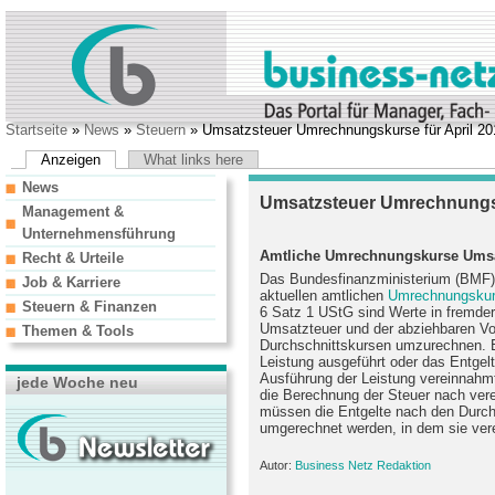
Startseite
»
News
»
Steuern
» Umsatzsteuer Umrechnungskurse für April 20
Anzeigen
What links here
News
Umsatzsteuer Umrechnungsk
Management &
Unternehmensführung
Amtliche Umrechnungskurse Umsat
Recht & Urteile
Das Bundesfinanzministerium (BMF) v
Job & Karriere
aktuellen amtlichen
Umrechnungskur
Steuern & Finanzen
6 Satz 1 UStG sind Werte in fremde
Umsatzteuer und der abziehbaren Vo
Themen & Tools
Durchschnittskursen umzurechnen. E
Leistung ausgeführt oder das Entgelt
Ausführung der Leistung vereinnahmt
jede Woche neu
die Berechnung der Steuer nach vere
müssen die Entgelte nach den Durch
umgerechnet werden, in dem sie ver
Autor:
Business Netz Redaktion