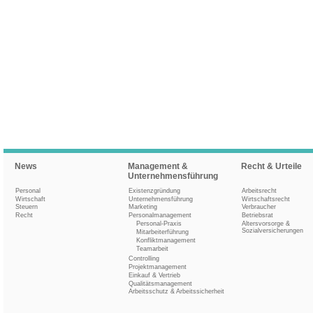
News
Management &
Recht & Urteile
Unternehmensführung
Personal
Existenzgründung
Arbeitsrecht
Wirtschaft
Unternehmensführung
Wirtschaftsrecht
Steuern
Marketing
Verbraucher
Recht
Personalmanagement
Betriebsrat
Personal-Praxis
Altersvorsorge &
Sozialversicherungen
Mitarbeiterführung
Konfliktmanagement
Teamarbeit
Controlling
Projektmanagement
Einkauf & Vertrieb
Qualitätsmanagement
Arbeitsschutz & Arbeitssicherheit