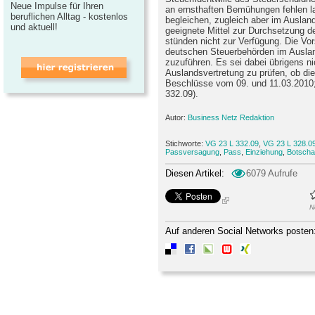
Neue Impulse für Ihren
an ernsthaften Bemühungen fehlen l
beruflichen Alltag - kostenlos
begleichen, zugleich aber im Ausland
und aktuell!
geeignete Mittel zur Durchsetzung d
stünden nicht zur Verfügung. Die Vor
deutschen Steuerbehörden im Auslan
zuzuführen. Es sei dabei übrigens n
Auslandsvertretung zu prüfen, ob die
Beschlüsse vom 09. und 11.03.2010
332.09).
Autor:
Business Netz Redaktion
Stichworte:
VG 23 L 332.09
,
VG 23 L 328.0
Passversagung
,
Pass
,
Einziehung
,
Botscha
Diesen Artikel:
6079 Aufrufe
N
Auf anderen Social Networks posten