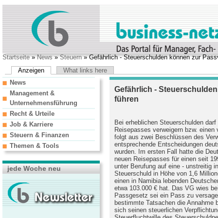
Startseite
»
News
»
Steuern
» Gefährlich - Steuerschulden können zur Pass
Anzeigen
What links here
News
Gefährlich - Steuerschulde
Management &
führen
Unternehmensführung
Recht & Urteile
Bei erheblichen Steuerschulden darf 
Job & Karriere
Reisepasses verweigern bzw. einen 
Steuern & Finanzen
folgt aus zwei Beschlüssen des Verw
entsprechende Entscheidungen deuts
Themen & Tools
wurden. Im ersten Fall hatte die Deu
neuen Reisepasses für einen seit 1
unter Berufung auf eine - unstreitig
jede Woche neu
Steuerschuld in Höhe von 1,6 Million
einen in Namibia lebenden Deutsche
etwa 103.000 € hat. Das VG wies be
Passgesetz sei ein Pass zu versag
bestimmte Tatsachen die Annahme b
sich seinen steuerlichen Verpflichtu
Steuerfluchtwille des Steuerschuldne