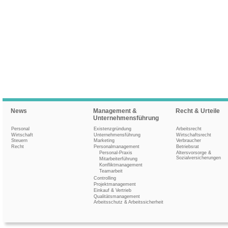
News
Management &
Recht & Urteile
Unternehmensführung
Personal
Existenzgründung
Arbeitsrecht
Wirtschaft
Unternehmensführung
Wirtschaftsrecht
Steuern
Marketing
Verbraucher
Recht
Personalmanagement
Betriebsrat
Personal-Praxis
Altersvorsorge &
Sozialversicherungen
Mitarbeiterführung
Konfliktmanagement
Teamarbeit
Controlling
Projektmanagement
Einkauf & Vertrieb
Qualitätsmanagement
Arbeitsschutz & Arbeitssicherheit