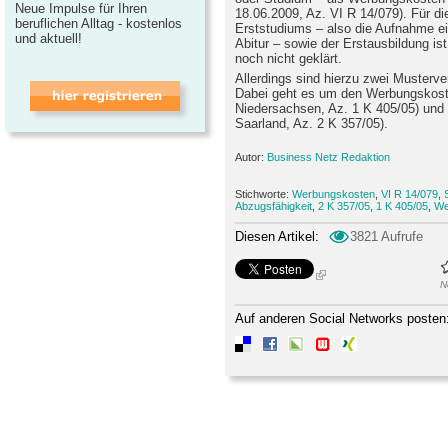
Neue Impulse für Ihren
18.06.2009, Az. VI R 14/079). Für d
beruflichen Alltag - kostenlos
Erststudiums – also die Aufnahme e
und aktuell!
Abitur – sowie der Erstausbildung is
noch nicht geklärt.
Allerdings sind hierzu zwei Musterve
Dabei geht es um den Werbungskost
Niedersachsen, Az. 1 K 405/05) und 
Saarland, Az. 2 K 357/05).
Autor:
Business Netz Redaktion
Stichworte:
Werbungskosten
,
VI R 14/079
,
Abzugsfähigkeit
,
2 K 357/05
,
1 K 405/05
,
We
Diesen Artikel:
3821 Aufrufe
N
Auf anderen Social Networks posten