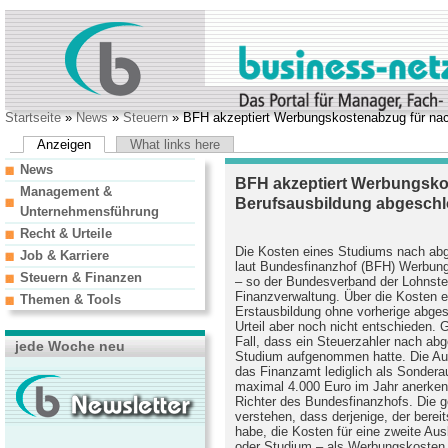
Startseite
»
News
»
Steuern
» BFH akzeptiert Werbungskostenabzug für nac
Anzeigen
What links here
News
BFH akzeptiert Werbungsko
Management &
Berufsausbildung abgesch
Unternehmensführung
Recht & Urteile
Die Kosten eines Studiums nach abg
Job & Karriere
laut Bundesfinanzhof (BFH) Werbungs
Steuern & Finanzen
– so der Bundesverband der Lohnsteu
Finanzverwaltung. Über die Kosten e
Themen & Tools
Erstausbildung ohne vorherige abge
Urteil aber noch nicht entschieden.
Fall, dass ein Steuerzahler nach ab
jede Woche neu
Studium aufgenommen hatte. Die Auf
das Finanzamt lediglich als Sonder
maximal 4.000 Euro im Jahr anerkenne
Richter des Bundesfinanzhofs. Die g
verstehen, dass derjenige, der berei
habe, die Kosten für eine zweite Aus
oder Studium – als Werbungskosten 