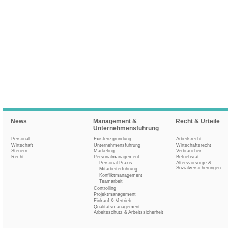
News
Management &
Recht & Urteile
Unternehmensführung
Personal
Existenzgründung
Arbeitsrecht
Wirtschaft
Unternehmensführung
Wirtschaftsrecht
Steuern
Marketing
Verbraucher
Recht
Personalmanagement
Betriebsrat
Personal-Praxis
Altersvorsorge &
Sozialversicherungen
Mitarbeiterführung
Konfliktmanagement
Teamarbeit
Controlling
Projektmanagement
Einkauf & Vertrieb
Qualitätsmanagement
Arbeitsschutz & Arbeitssicherheit