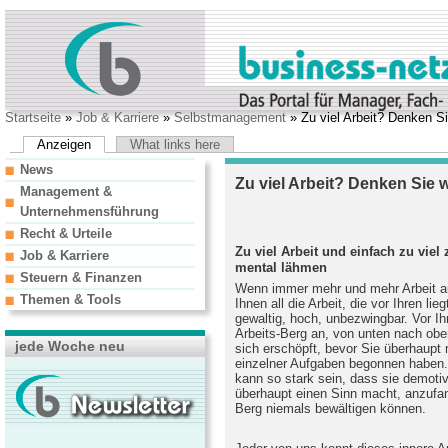
Startseite
»
Job & Karriere
»
Selbstmanagement
» Zu viel Arbeit? Denken Si
Anzeigen
What links here
News
Zu viel Arbeit? Denken Sie w
Management &
Unternehmensführung
Recht & Urteile
Zu viel Arbeit und einfach zu viel 
Job & Karriere
mental lähmen
Steuern & Finanzen
Wenn immer mehr und mehr Arbeit auf
Themen & Tools
Ihnen all die Arbeit, die vor Ihren li
gewaltig, hoch, unbezwingbar. Vor I
Arbeits-Berg an, von unten nach obe
jede Woche neu
sich erschöpft, bevor Sie überhaupt 
einzelner Aufgaben begonnen haben.
kann so stark sein, dass sie demotiv
überhaupt einen Sinn macht, anzufa
Berg niemals bewältigen können.