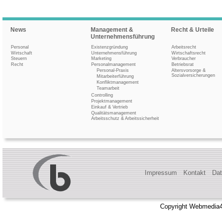
News
Management &
Recht & Urteile
Unternehmensführung
Personal
Existenzgründung
Arbeitsrecht
Wirtschaft
Unternehmensführung
Wirtschaftsrecht
Steuern
Marketing
Verbraucher
Recht
Personalmanagement
Betriebsrat
Personal-Praxis
Altersvorsorge &
Sozialversicherungen
Mitarbeiterführung
Konfliktmanagement
Teamarbeit
Controlling
Projektmanagement
Einkauf & Vertrieb
Qualitätsmanagement
Arbeitsschutz & Arbeitssicherheit
Impressum
Kontakt
Dat
Copyright Webmedia4