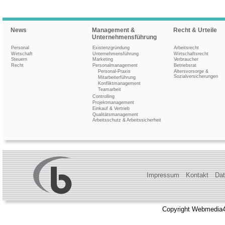
News
Management &
Recht & Urteile
Unternehmensführung
Personal
Existenzgründung
Arbeitsrecht
Wirtschaft
Unternehmensführung
Wirtschaftsrecht
Steuern
Marketing
Verbraucher
Recht
Personalmanagement
Betriebsrat
Personal-Praxis
Altersvorsorge &
Sozialversicherungen
Mitarbeiterführung
Konfliktmanagement
Teamarbeit
Controlling
Projektmanagement
Einkauf & Vertrieb
Qualitätsmanagement
Arbeitsschutz & Arbeitssicherheit
Impressum
Kontakt
Dat
Copyright Webmedia4