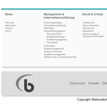
News
Management &
Recht & Urteile
Unternehmensführung
Personal
Existenzgründung
Arbeitsrecht
Wirtschaft
Unternehmensführung
Wirtschaftsrecht
Steuern
Marketing
Verbraucher
Recht
Personalmanagement
Betriebsrat
Personal-Praxis
Altersvorsorge &
Sozialversicherungen
Mitarbeiterführung
Konfliktmanagement
Teamarbeit
Controlling
Projektmanagement
Einkauf & Vertrieb
Qualitätsmanagement
Arbeitsschutz & Arbeitssicherheit
Impressum
Kontakt
Dat
Copyright Webmedia4