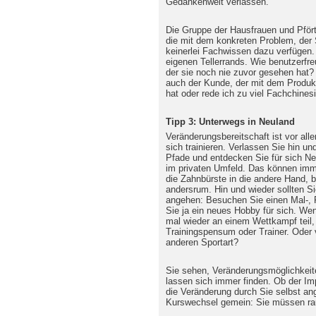
Gedankenwelt verlassen.
Die Gruppe der Hausfrauen und Pförtne
die mit dem konkreten Problem, der 
keinerlei Fachwissen dazu verfügen.
eigenen Tellerrands. Wie benutzerfre
der sie noch nie zuvor gesehen hat
auch der Kunde, der mit dem Produkt
hat oder rede ich zu viel Fachchines
Tipp 3: Unterwegs in Neuland
Veränderungsbereitschaft ist vor all
sich trainieren. Verlassen Sie hin u
Pfade und entdecken Sie für sich Neu
im privaten Umfeld. Das können imm
die Zahnbürste in die andere Hand, 
andersrum. Hin und wieder sollten S
angehen: Besuchen Sie einen Mal-, F
Sie ja ein neues Hobby für sich. Wen
mal wieder an einem Wettkampf teil
Trainingspensum oder Trainer. Oder 
anderen Sportart?
Sie sehen, Veränderungsmöglichkeit
lassen sich immer finden. Ob der I
die Veränderung durch Sie selbst an
Kurswechsel gemein: Sie müssen rau