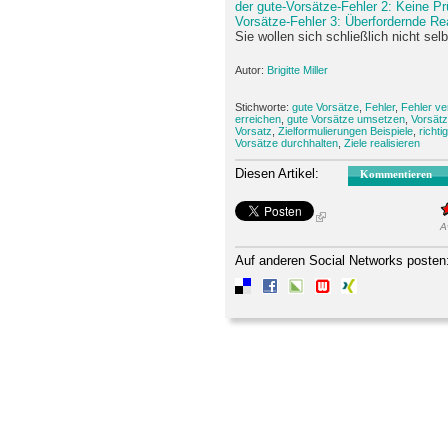
der gute-Vorsätze-Fehler 2: Keine P
Vorsätze-Fehler 3: Überfordernde Rea
Sie wollen sich schließlich nicht sel
Autor:
Brigitte Miller
Stichworte:
gute Vorsätze
,
Fehler
,
Fehler v
erreichen
,
gute Vorsätze umsetzen
,
Vorsät
Vorsatz
,
Zielformulierungen Beispiele
,
richti
Vorsätze durchhalten
,
Ziele realisieren
Diesen Artikel:
Kommentieren
A
Auf anderen Social Networks posten