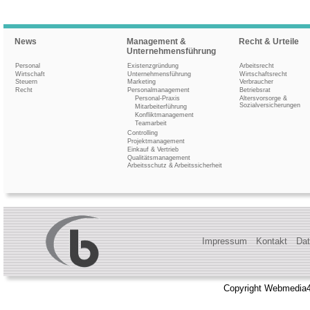
News
Management &
Recht & Urteile
Unternehmensführung
Personal
Existenzgründung
Arbeitsrecht
Wirtschaft
Unternehmensführung
Wirtschaftsrecht
Steuern
Marketing
Verbraucher
Recht
Personalmanagement
Betriebsrat
Personal-Praxis
Altersvorsorge &
Sozialversicherungen
Mitarbeiterführung
Konfliktmanagement
Teamarbeit
Controlling
Projektmanagement
Einkauf & Vertrieb
Qualitätsmanagement
Arbeitsschutz & Arbeitssicherheit
Impressum
Kontakt
Dat
Copyright Webmedia4