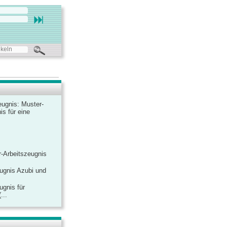
ugnis: Muster-
is für eine
-Arbeitszeugnis
ugnis Azubi und
ugnis für
...