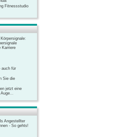
ndat
ng Fitnessstudio
r Körpersignale:
ersignale
 Karriere
– auch für
n Sie die
n jetzt eine
 Auge...
ls Angestellter
chnen - So gehts!