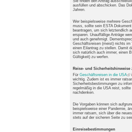
Sie finden den Antrag ausschließli
ausfüllen und abschicken. Das Dok
Jahren.
Wer beispielsweise mehrere Gesc
muss, sollte sein ESTA Dokument 
beantragen, um sich letztendlich 
ersparen. Unauffällige Anträge we
und auch genehmigt. Dementsprech
Geschäftsreisen (meist) nichts im
einen Eilantrag zu stellen. Damit 
sich natürlich auch immer, einen 
Gültigkeit) zu werfen.
Reise- und Sicherheitshinweise 
Für
Geschäftsreisen in die USA
wichtig. Zudem ist es immer ratsam
Sicherheitsbestimmungen zu infor
regelmäßig in die USA reist, soll
nachdenken.
Die Vorgaben können sich aufgrun
beispielsweise einer Pandemie, änd
immer ratsam, sich über die neues
stets auf der sicheren Seite zu sei
Einreisebestimmungen