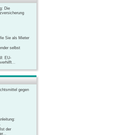
ag: Die
zversicherung
Wie Sie als Mieter
ender selbst
ll: EU-
rhilft...
chtsmittel gegen
nleitung:
.
Ist der
r...