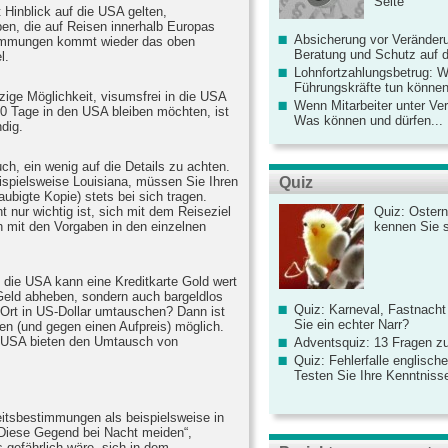
Seite
 Hinblick auf die USA gelten,
en, die auf Reisen innerhalb Europas
Absicherung vor Veränderu
stimmungen kommt wieder das oben
Beratung und Schutz auf de
l.
Lohnfortzahlungsbetrug: 
Führungskräfte tun könne
zige Möglichkeit, visumsfrei in die USA
Wenn Mitarbeiter unter Ve
90 Tage in den USA bleiben möchten, ist
Was können und dürfen...
dig.
uch, ein wenig auf die Details zu achten.
Quiz
ispielsweise Louisiana, müssen Sie Ihren
aubigte Kopie) stets bei sich tragen.
Quiz: Ostern
t nur wichtig ist, sich mit dem Reiseziel
kennen Sie 
 mit den Vorgaben in den einzelnen
n die USA kann eine Kreditkarte Gold wert
 Geld abheben, sondern auch bargeldlos
Quiz: Karneval, Fastnacht
Ort in US-Dollar umtauschen? Dann ist
Sie ein echter Narr?
en (und gegen einen Aufpreis) möglich.
n USA bieten den Umtausch von
Adventsquiz: 13 Fragen zu
Quiz: Fehlerfalle englisch
Testen Sie Ihre Kenntniss
itsbestimmungen als beispielsweise in
„Diese Gegend bei Nacht meiden“,
s gefährlich wäre, sich in dem