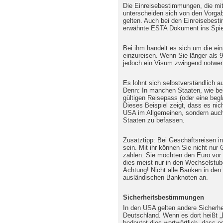
Die Einreisebestimmungen, die mit
unterscheiden sich von den Vorgab
gelten. Auch bei den Einreisebe
erwähnte ESTA Dokument ins Spie
Bei ihm handelt es sich um die ein
einzureisen. Wenn Sie länger als 
jedoch ein Visum zwingend notwen
Es lohnt sich selbstverständlich a
Denn: In manchen Staaten, wie be
gültigen Reisepass (oder eine begl
Dieses Beispiel zeigt, dass es nich
USA im Allgemeinen, sondern auch
Staaten zu befassen.
Zusatztipp: Bei Geschäftsreisen i
sein. Mit ihr können Sie nicht nur
zahlen. Sie möchten den Euro vor 
dies meist nur in den Wechselstub
Achtung! Nicht alle Banken in de
ausländischen Banknoten an.
Sicherheitsbestimmungen
In den USA gelten andere Sicherhe
Deutschland. Wenn es dort heißt 
bedeutet dies wortwörtlich, dass e