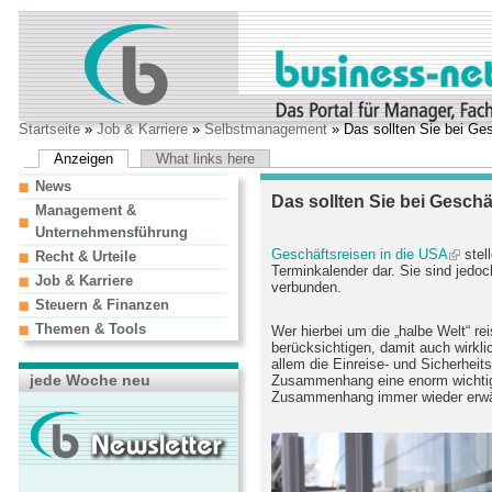
Startseite
»
Job & Karriere
»
Selbstmanagement
» Das sollten Sie bei Ge
Anzeigen
What links here
News
Das sollten Sie bei Gesch
Management &
Unternehmensführung
Geschäftsreisen in die USA
stell
Recht & Urteile
Terminkalender dar. Sie sind jedoc
Job & Karriere
verbunden.
Steuern & Finanzen
Themen & Tools
Wer hierbei um die „halbe Welt“ r
berücksichtigen, damit auch wirklic
allem die Einreise- und Sicherhei
jede Woche neu
Zusammenhang eine enorm wichtige 
Zusammenhang immer wieder erwäh