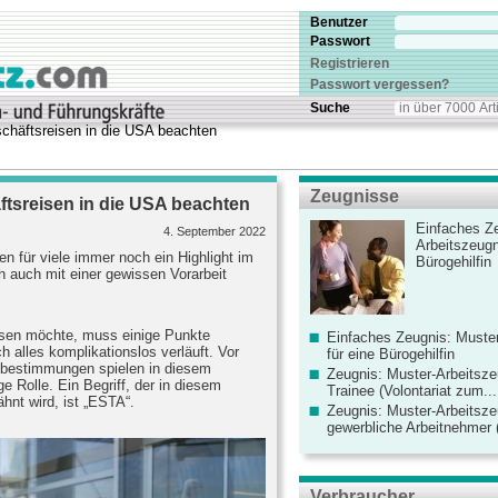
Benutzer
Passwort
Registrieren
Passwort vergessen?
Suche
schäftsreisen in die USA beachten
Zeugnisse
äftsreisen in die USA beachten
Einfaches Ze
4. September 2022
Arbeitszeugn
en für viele immer noch ein Highlight im
Bürogehilfin
h auch mit einer gewissen Vorarbeit
eisen möchte, muss einige Punkte
Einfaches Zeugnis: Muster
h alles komplikationslos verläuft. Vor
für eine Bürogehilfin
tsbestimmungen spielen in diesem
Zeugnis: Muster-Arbeitsze
Rolle. Ein Begriff, der in diesem
Trainee (Volontariat zum...
nt wird, ist „ESTA“.
Zeugnis: Muster-Arbeitsze
gewerbliche Arbeitnehmer (
Verbraucher