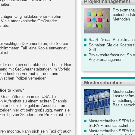
Projektmanagement
halten.
Projektmana
bedeutendste
ichtigen Originaldokumente – sofern
Methoden
. Viele amerikanische Großstädte
srate.
SaaS für das Projektman
ler wichtigen Dokumente an, die Sie bei
So halten Sie die Kosten fü
chlimmsten Fall“ eine Kopie entwendet,
Griff
t ist.
Projektzeiterfassung: So o
Projektmanagement
ider noch ein sehr aktuelles Thema. Hier
hang mit Großveranstaltungen im Vorfeld
en bestens vertraut ist, der kann
nischen Polizei vermeiden.
Musterschreiben
Nice to know“
Musterschre
Lastschriftm
Geschäftsreisen in die USA die
Umstellung 
den Aufenthalt zu einem echten Erlebnis
Basislastschr
 unter beim Trinkgeld im Anschluss an
eigen hier oft sehr großzügig, wenn sie
in Tip von 25 oder mehr Prozent ist hier
Musterschreiben SEPA Las
SEPA-Firmenlastschrift
Musterschreiben SEPA Las
en möchte, kann sich sein Taxi oft auch