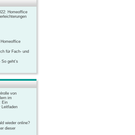
022: Homeoffice
rerleichterungen
 Homeoffice
ich für Fach- und
 So geht’s
lrolle von
lern im
: Ein
 Leitfaden
ld wieder online?
er dieser