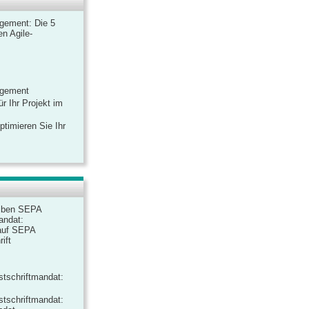
gement: Die 5
n Agile-
agement
r Ihr Projekt im
ptimieren Sie Ihr
iben SEPA
andat:
auf SEPA
ift
tschriftmandat:
tschriftmandat: