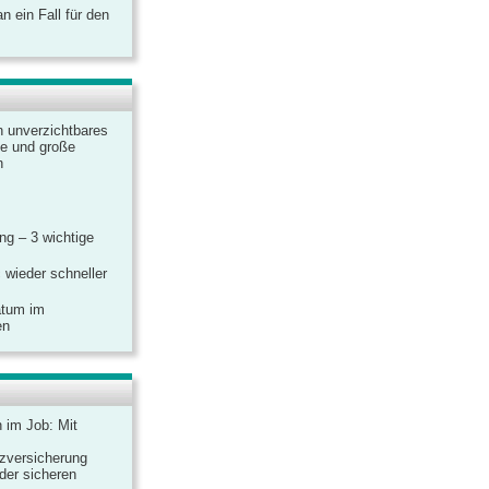
 ein Fall für den
n unverzichtbares
ine und große
n
g – 3 wichtige
 wieder schneller
atum im
en
n im Job: Mit
zversicherung
 der sicheren