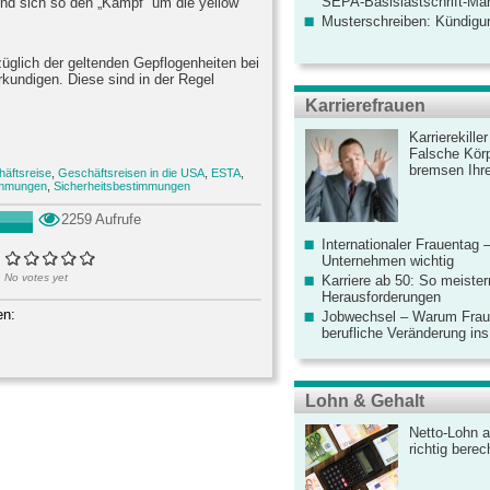
SEPA-Basislastschrift-Ma
nd sich so den „Kampf“ um die yellow
Musterschreiben: Kündigu
ezüglich der geltenden Gepflogenheiten bei
kundigen. Diese sind in der Regel
Karrierefrauen
Karrierekille
Falsche Körp
bremsen Ihre
äftsreise
,
Geschäftsreisen in die USA
,
ESTA
,
immungen
,
Sicherheitsbestimmungen
2259 Aufrufe
Internationaler Frauentag 
Unternehmen wichtig
No votes yet
Karriere ab 50: So meister
Herausforderungen
en:
Jobwechsel – Warum Fraue
berufliche Veränderung ins
Lohn & Gehalt
Netto-Lohn a
richtig bere