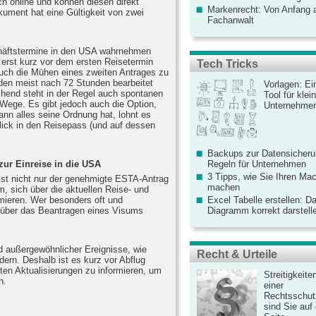
ch online und können diesen direkt
Markenrecht: Von Anfang an
ument hat eine Gültigkeit von zwei
Fachanwalt
häftstermine in den USA wahrnehmen
erst kurz vor dem ersten Reisetermin
Tech Tricks
auch die Mühen eines zweiten Antrages zu
rden meist nach 72 Stunden bearbeitet
Vorlagen: Ei
end steht in der Regel auch spontanen
Tool für kle
 Wege. Es gibt jedoch auch die Option,
Unternehme
dann alles seine Ordnung hat, lohnt es
Blick in den Reisepass (und auf dessen
Backups zur Datensicherun
Regeln für Unternehmen
zur Einreise in die USA
3 Tipps, wie Sie Ihren Mac
ist nicht nur der genehmigte ESTA-Antrag
machen
, sich über die aktuellen Reise- und
mieren. Wer besonders oft und
Excel Tabelle erstellen: D
te über das Beantragen eines Visums
Diagramm korrekt darstell
d außergewöhnlicher Ereignisse, wie
Recht & Urteile
ern. Deshalb ist es kurz vor Abflug
ten Aktualisierungen zu informieren, um
Streitigkeite
n.
einer
Rechtsschut
sind Sie auf