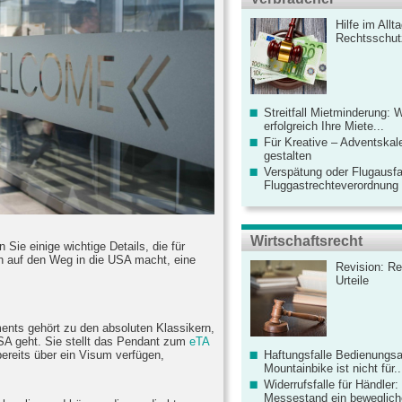
Hilfe im Allt
Rechtsschut
Streitfall Mietminderung: 
erfolgreich Ihre Miete...
Für Kreative – Adventskal
gestalten
Verspätung oder Flugausfa
Fluggastrechteverordnung ve
Wirtschaftsrecht
 Sie einige wichtige Details, die für
h auf den Weg in die USA macht, eine
Revision: Re
Urteile
nts gehört zu den absoluten Klassikern,
SA geht. Sie stellt das Pendant zum
eTA
Haftungsfalle Bedienungsa
bereits über ein Visum verfügen,
Mountainbike ist nicht für..
Widerrufsfalle für Händler: 
Messestand ein bewegliche