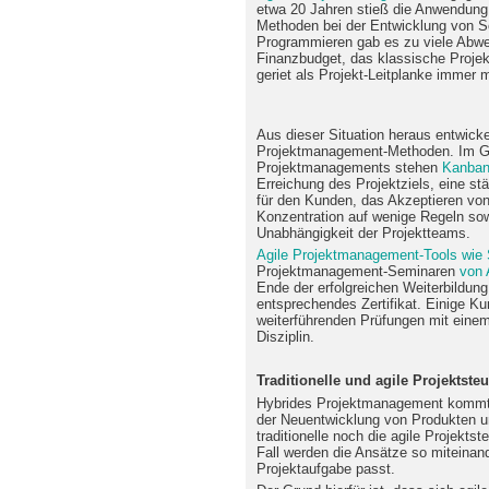
etwa 20 Jahren stieß die Anwendung 
Methoden bei der Entwicklung von S
Programmieren gab es zu viele Abwe
Finanzbudget, das klassische Proje
geriet als Projekt-Leitplanke immer m
Aus dieser Situation heraus entwicke
Projektmanagement-Methoden. Im Ge
Projektmanagements stehen
Kanba
Erreichung des Projektziels, eine s
für den Kunden, das Akzeptieren von
Konzentration auf wenige Regeln so
Unabhängigkeit der Projektteams.
Agile Projektmanagement-Tools wie
Projektmanagement-Seminaren
von 
Ende der erfolgreichen Weiterbildung
entsprechendes Zertifikat. Einige K
weiterführenden Prüfungen mit einem 
Disziplin.
Traditionelle und agile Projektst
Hybrides Projektmanagement kommt
der Neuentwicklung von Produkten un
traditionelle noch die agile Projektst
Fall werden die Ansätze so miteinand
Projektaufgabe passt.