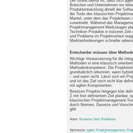
Der Grund hierfür ist, dass sich agi
Branchen und Unternehmen nur teilwe
Produktentwicklung ähnelt der Softwa
die Tools des klassischen Projektm
Mantel, unter dem das Projektteam n
vorantreibt. Während das Managemen
Projektmanagement-Werkzeugen plant
Techniken Produkte in kürzerer Zeit 
und Probleme im Projektverlauf rea
Marktanforderungen schneller adress
Entscheider müssen über Method
Wichtige Voraussetzung für die Inte
Methoden in eine klassisch orientiert
Methodenkompetenz: Die Projekten
grundsätzlich erkennen, wann hybri
– und wann nicht. Lässt sich ein Pro
und ist das Ziel noch nicht klar defin
mit agilen Komponenten.
Besitzen Projekte hingegen klar defi
Z mit fest definiertem Ziel planbar, 
klassischen Projektmanagement-Tools
durch Normen, Gesetze und Vorschri
gibt.
Autor:
Business Netz Redaktion
Stichworte:
agiles Projektmanagement
,
Pro