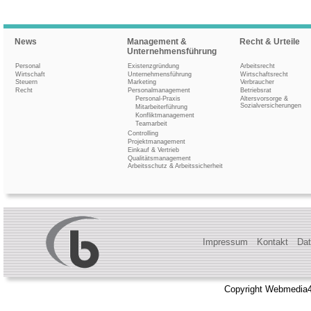
News
Management &
Recht & Urteile
Unternehmensführung
Personal
Existenzgründung
Arbeitsrecht
Wirtschaft
Unternehmensführung
Wirtschaftsrecht
Steuern
Marketing
Verbraucher
Recht
Personalmanagement
Betriebsrat
Personal-Praxis
Altersvorsorge &
Sozialversicherungen
Mitarbeiterführung
Konfliktmanagement
Teamarbeit
Controlling
Projektmanagement
Einkauf & Vertrieb
Qualitätsmanagement
Arbeitsschutz & Arbeitssicherheit
Impressum
Kontakt
Dat
Copyright Webmedia4