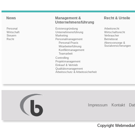
News
Management &
Recht & Urteile
Unternehmensführung
Personal
Existenzgründung
Arbeitsrecht
Wirtschaft
Unternehmensführung
Wirtschaftsrecht
Steuern
Marketing
Verbraucher
Recht
Personalmanagement
Betriebsrat
Personal-Praxis
Altersvorsorge &
Sozialversicherungen
Mitarbeiterführung
Konfliktmanagement
Teamarbeit
Controlling
Projektmanagement
Einkauf & Vertrieb
Qualitätsmanagement
Arbeitsschutz & Arbeitssicherheit
Impressum
Kontakt
Dat
Copyright Webmedia4