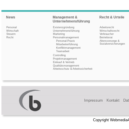
News
Management &
Recht & Urteile
Unternehmensführung
Personal
Existenzgründung
Arbeitsrecht
Wirtschaft
Unternehmensführung
Wirtschaftsrecht
Steuern
Marketing
Verbraucher
Recht
Personalmanagement
Betriebsrat
Personal-Praxis
Altersvorsorge &
Sozialversicherungen
Mitarbeiterführung
Konfliktmanagement
Teamarbeit
Controlling
Projektmanagement
Einkauf & Vertrieb
Qualitätsmanagement
Arbeitsschutz & Arbeitssicherheit
Impressum
Kontakt
Dat
Copyright Webmedia4