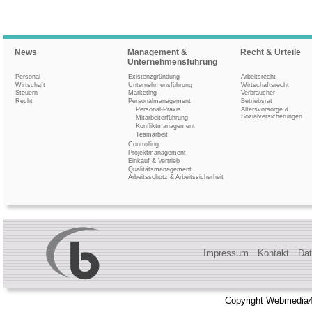
News
Management &
Recht & Urteile
Unternehmensführung
Personal
Existenzgründung
Arbeitsrecht
Wirtschaft
Unternehmensführung
Wirtschaftsrecht
Steuern
Marketing
Verbraucher
Recht
Personalmanagement
Betriebsrat
Personal-Praxis
Altersvorsorge &
Sozialversicherungen
Mitarbeiterführung
Konfliktmanagement
Teamarbeit
Controlling
Projektmanagement
Einkauf & Vertrieb
Qualitätsmanagement
Arbeitsschutz & Arbeitssicherheit
Impressum
Kontakt
Dat
Copyright Webmedia4