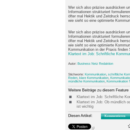
Wer sich also präzise ausdrücken und
Informationen strukturiert formuliere
öfter mal Hektik und Zeitdruck herr
wie sieht so eine optimierte Kommu
Wer sich also präzise ausdrücken und
Informationen strukturiert formuliere
öfter mal Hektik und Zeitdruck herr
wie sieht so eine optimierte Kommun
Kommunikation in der Praxis finden S
Klartext im Job: Schriftliche Kommu
Autor:
Business Netz Redaktion
Stichworte:
Kommunikation
,
schriftliche Ko
Reden
,
klare Kommunikation
,
Kommunikation
mündliche Kommunikation
,
Kommunikation 
Weitere Beiträge zu diesem Feature
Klartext im Job: Schriftliche 
Klartext im Job: Ob mündlich od
ist wichtig
Diesen Artikel:
Kommentieren