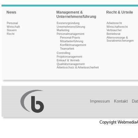
News
Management &
Recht & Urteile
Unternehmensführung
Personal
Existenzgründung
Arbeitsrecht
Wirtschaft
Unternehmensführung
Wirtschaftsrecht
Steuern
Marketing
Verbraucher
Recht
Personalmanagement
Betriebsrat
Personal-Praxis
Altersvorsorge &
Sozialversicherungen
Mitarbeiterführung
Konfliktmanagement
Teamarbeit
Controlling
Projektmanagement
Einkauf & Vertrieb
Qualitätsmanagement
Arbeitsschutz & Arbeitssicherheit
Impressum
Kontakt
Dat
Copyright Webmedia4