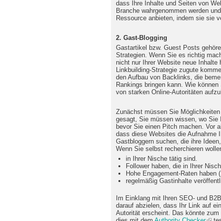
dass Ihre Inhalte und Seiten von Webs
Branche wahrgenommen werden und da
Ressource anbieten, indem sie sie ve
2. Gast-Blogging
Gastartikel bzw. Guest Posts gehöre
Strategien. Wenn Sie es richtig mac
nicht nur Ihrer Website neue Inhalte
Linkbuilding-Strategie zugute kommen.
den Aufbau von Backlinks, die bemer
Rankings bringen kann. Wie können S
von starken Online-Autoritäten aufz
Zunächst müssen Sie Möglichkeiten f
gesagt, Sie müssen wissen, wo Sie I
bevor Sie einen Pitch machen. Vor a
dass diese Websites die Aufnahme Ih
Gastbloggern suchen, die ihre Ideen,
Wenn Sie selbst recherchieren wolle
in Ihrer Nische tätig sind.
Follower haben, die in Ihrer Nisch
Hohe Engagement-Raten haben (
regelmäßig Gastinhalte veröffentl
Im Einklang mit Ihren SEO- und B2B
darauf abzielen, dass Ihr Link auf e
Autorität erscheint. Das könnte zum 
dies mit dem
Authority Checker
tes