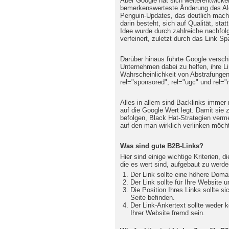
Aber Google hat sich weiterentwickel
bemerkenswerteste Änderung des Al
Penguin-Updates, das deutlich macht
darin besteht, sich auf Qualität, sta
Idee wurde durch zahlreiche nachfol
verfeinert, zuletzt durch das Link S
Darüber hinaus führte Google verschi
Unternehmen dabei zu helfen, ihre Li
Wahrscheinlichkeit von Abstrafungen
rel="sponsored", rel="ugc" und rel="
Alles in allem sind Backlinks immer
auf die Google Wert legt. Damit sie
befolgen, Black Hat-Strategien verme
auf den man wirklich verlinken möch
Was sind gute B2B-Links?
Hier sind einige wichtige Kriterien, di
die es wert sind, aufgebaut zu werde
Der Link sollte eine höhere Domai
Der Link sollte für Ihre Website 
Die Position Ihres Links sollte si
Seite befinden.
Der Link-Ankertext sollte weder k
Ihrer Website fremd sein.