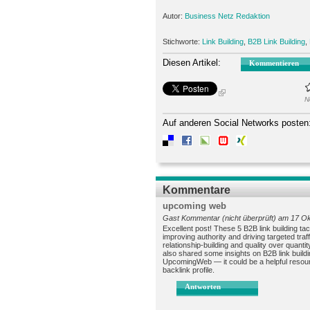
Autor:
Business Netz Redaktion
Stichworte:
Link Building
,
B2B Link Building
,
Diesen Artikel:
Kommentieren
N
Auf anderen Social Networks posten
Kommentare
upcoming web
Gast Kommentar (nicht überprüft) am 17 Ok
Excellent post! These 5 B2B link building tact
improving authority and driving targeted tra
relationship-building and quality over quanti
also shared some insights on B2B link buildi
UpcomingWeb — it could be a helpful resourc
backlink profile.
Antworten