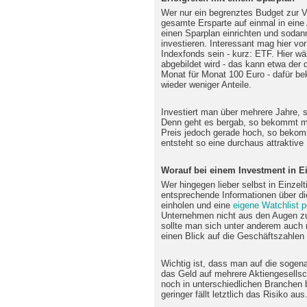
Wer nur ein begrenztes Budget zur Ve
gesamte Ersparte auf einmal in eine
einen Sparplan einrichten und sodan
investieren. Interessant mag hier vo
Indexfonds sein - kurz: ETF. Hier wä
abgebildet wird - das kann etwa der
Monat für Monat 100 Euro - dafür b
wieder weniger Anteile.
Investiert man über mehrere Jahre, s
Denn geht es bergab, so bekommt man
Preis jedoch gerade hoch, so beko
entsteht so eine durchaus attraktive
Worauf bei einem Investment in Ein
Wer hingegen lieber selbst in Einzeltit
entsprechende Informationen über di
einholen und eine
eigene Watchlist p
Unternehmen nicht aus den Augen zu 
sollte man sich unter anderem auch 
einen Blick auf die Geschäftszahlen 
Wichtig ist, dass man auf die sogena
das Geld auf mehrere Aktiengesellscha
noch in unterschiedlichen Branchen b
geringer fällt letztlich das Risiko aus