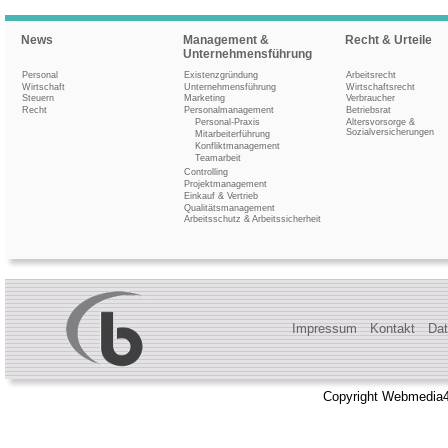
News
Management &
Recht & Urteile
Unternehmensführung
Personal
Existenzgründung
Arbeitsrecht
Wirtschaft
Unternehmensführung
Wirtschaftsrecht
Steuern
Marketing
Verbraucher
Recht
Personalmanagement
Betriebsrat
Personal-Praxis
Altersvorsorge &
Sozialversicherungen
Mitarbeiterführung
Konfliktmanagement
Teamarbeit
Controlling
Projektmanagement
Einkauf & Vertrieb
Qualitätsmanagement
Arbeitsschutz & Arbeitssicherheit
Impressum
Kontakt
Dat
Copyright Webmedia4