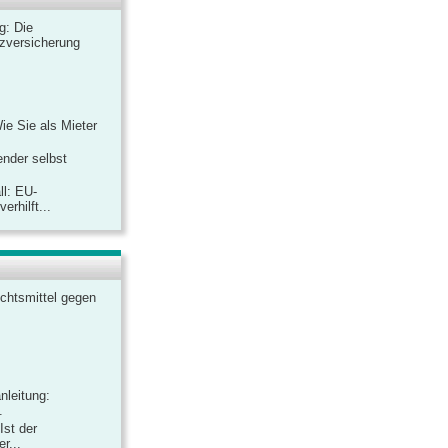
ag: Die
zversicherung
Wie Sie als Mieter
ender selbst
ll: EU-
rhilft...
chtsmittel gegen
nleitung:
.
Ist der
r...