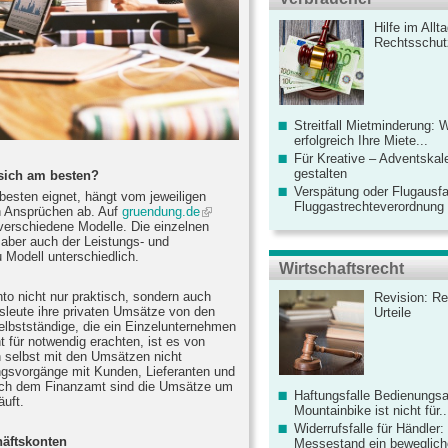
Hilfe im Allt
Rechtsschut
Streitfall Mietminderung: 
erfolgreich Ihre Miete...
Für Kreative – Adventskal
gestalten
sich am besten?
Verspätung oder Flugausfa
esten eignet, hängt vom jeweiligen
Fluggastrechteverordnung ve
n Ansprüchen ab. Auf
gruendung.de
verschiedene Modelle. Die einzelnen
 aber auch der Leistungs- und
 Modell unterschiedlich.
Wirtschaftsrecht
to nicht nur praktisch, sondern auch
Revision: Re
sleute ihre privaten Umsätze von den
Urteile
elbstständige, die ein Einzelunternehmen
t für notwendig erachten, ist es von
 selbst mit den Umsätzen nicht
ngsvorgänge mit Kunden, Lieferanten und
Auch dem Finanzamt sind die Umsätze um
Haftungsfalle Bedienungsa
äuft.
Mountainbike ist nicht für..
Widerrufsfalle für Händler: 
äftskonten
Messestand ein bewegliche