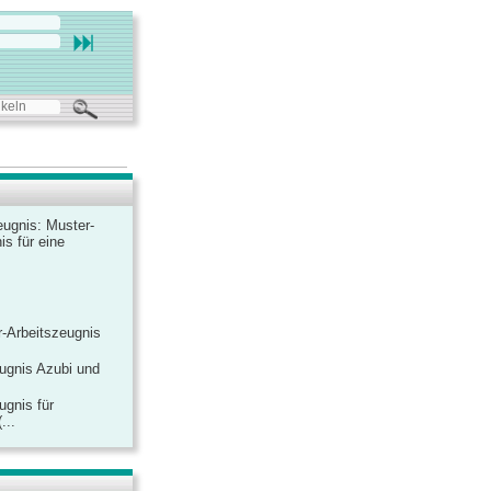
ugnis: Muster-
is für eine
-Arbeitszeugnis
ugnis Azubi und
ugnis für
...