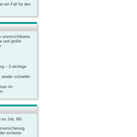
 ein Fall für den
n unverzichtbares
ine und große
n
g – 3 wichtige
 wieder schneller
atum im
en
n im Job: Mit
zversicherung
 der sicheren