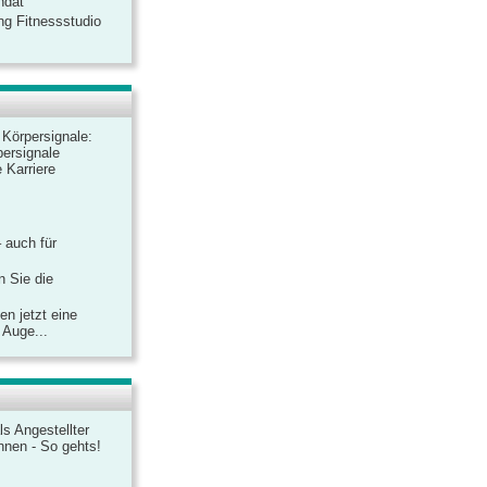
ndat
ng Fitnessstudio
r Körpersignale:
ersignale
 Karriere
– auch für
n Sie die
n jetzt eine
 Auge...
ls Angestellter
chnen - So gehts!