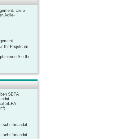
gement: Die 5
n Agile-
agement
r Ihr Projekt im
ptimieren Sie Ihr
iben SEPA
andat:
auf SEPA
ift
tschriftmandat:
tschriftmandat: