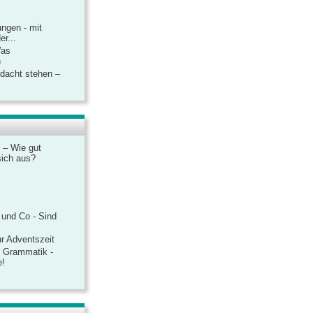
ngen - mit
r...
Was
n
rdacht stehen –
 – Wie gut
sich aus?
 und Co - Sind
r Adventszeit
e Grammatik -
e!