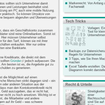
Markenrecht: Von Anfang an
tos sollten sich Unternehmer damit
Fachanwalt
nen und Leistungen beinhaltet sind.
Nutzung am PC auch eine mobile Nutzung.
hr praktisch. So können Umsätze von
ne bequem abgerufen und Überweisungen
Tech Tricks
Vorlagen: Ei
en, dass ein Geschäftskonto zusammen
Tool für kle
ieter sind reine Onlinebanken. Somit ist
Unternehme
l. Hier müssen Unternehmer selbst
 für den Tarif, können sie mit ihrer
chäften einkaufen. Wer nur online
lten eine Bankkarte.
Backups zur Datensicherun
Regeln für Unternehmen
ine Kreditkarte, die direkt mit dem
3 Tipps, wie Sie Ihren Mac
 sollten
Gründer
jedoch aufpassen: Die
machen
. Am besten ist es, die Angebote gut zu
Excel Tabelle erstellen: D
chulden zu generieren.
Diagramm korrekt darstell
t die Möglichkeit auf einen
nche Menschen strikt dagegen sind – ein
Recht & Urteile
in oder anderen Situation aus der
 dass man den Kontokorrentkredit nicht
Streitigkeite
t, Geld auszugeben, das er nicht hat,
einer
er nicht zu hoch ansetzen. Wichtig ist er
Rechtsschut
t, die Mitarbeiter und andere
sind Sie auf
ern auf ihr Geld – was schwere