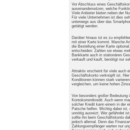
Vor Abschluss eines Geschäftskon
auseinandersetzen, welche Funktio
Viele Anbieter bieten neben der 
Für viele Unternehmen ist dies se
unterwegs aus über das Smartpho
getätigt werden.
Darüber hinaus ist es zu empfehl
mit einer Karte kommt. Manche Anb
die Bestellung einer Karte optiona
entscheiden: Zahlen sie etwas mehr
Bankkarte auch in stationären Ges
verkauft und kauft, benötigt nur se
Attraktiv erscheint für viele auch e
Geschäftskonto verknüpft ist. Hier
Konditionen können stark variieren
vergleichen, um keine hohen Zinss
Von besonders großer Bedeutung is
Kontokorrentkredit. Auch wenn ma
solcher Kredit kann einem in der e
Patsche helfen. Wichtig dabei ist,
unnötig ausreizt. Wer gefährdet is
sollte ihn beim Geschäftskonto dah
jedoch allemal. Denn das Finanzam
Zahlungsempfänger warten nur ung