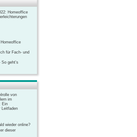
022: Homeoffice
rerleichterungen
 Homeoffice
ich für Fach- und
 So geht’s
lrolle von
lern im
: Ein
 Leitfaden
ld wieder online?
er dieser