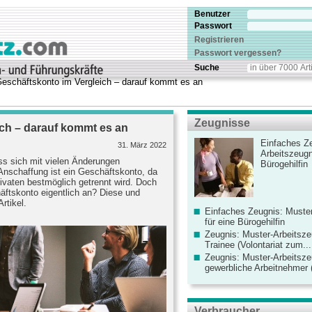
Benutzer
Passwort
Registrieren
Passwort vergessen?
Suche
eschäftskonto im Vergleich – darauf kommt es an
Zeugnisse
ch – darauf kommt es an
Einfaches Ze
31. März 2022
Arbeitszeugn
s sich mit vielen Änderungen
Bürogehilfin
Anschaffung ist ein Geschäftskonto, da
vaten bestmöglich getrennt wird. Doch
ftskonto eigentlich an? Diese und
rtikel.
Einfaches Zeugnis: Muster
für eine Bürogehilfin
Zeugnis: Muster-Arbeitsze
Trainee (Volontariat zum...
Zeugnis: Muster-Arbeitsze
gewerbliche Arbeitnehmer (
Verbraucher