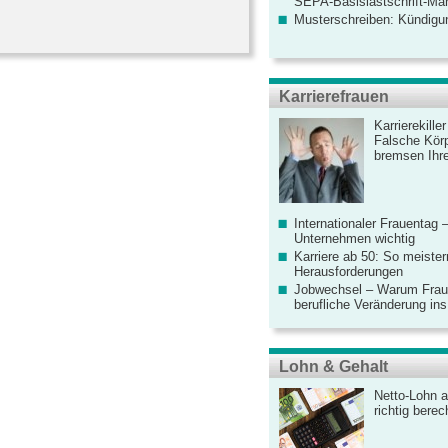
SEPA-Basislastschrift-Ma
Musterschreiben: Kündigu
Karrierefrauen
Karrierekille
Falsche Körp
bremsen Ihre
Internationaler Frauentag 
Unternehmen wichtig
Karriere ab 50: So meister
Herausforderungen
Jobwechsel – Warum Fraue
berufliche Veränderung ins
Lohn & Gehalt
Netto-Lohn a
richtig bere