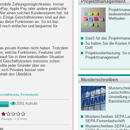
Projektmanagement
mobile Zahlungsmöglichkeiten. Immer
Pay, Apple Pay oder andere praktische
Projektmana
Wer einen solchen Kundenstamm hat, tut
bedeutendste
 Einige Geschäftskonten sind auf den
Methoden
u diese Funktionen an. So ist das
 noch einfacher und bequemer für
SaaS für das Projektman
So halten Sie die Kosten fü
Griff
as private Konten nicht haben. Trotzdem
n, welche Funktionen, Features und
Projektzeiterfassung: So o
uf Sie in ihrer individuellen Situation
Projektmanagement
nd Geschäftskonten meistens schon:
ollte jeder Gründer über ein
t sich Privates besser vom
hält den Überblick.
Musterschreiben
Musterschre
Lastschriftm
schäftskonto
,
Firmenkonto
Umstellung 
Basislastschr
2581 Aufrufe
Musterschreiben SEPA Las
Average:
1
(
1
vote)
SEPA-Firmenlastschrift
Musterschreiben SEPA Las
en: