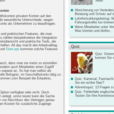
Seite
ann.
Absicherung vor Veränderu
konten
Beratung und Schutz auf de
tskonten privaten Konten auf den
Lohnfortzahlungsbetrug: 
gibt wesentliche Unterschiede, wegen
Führungskräfte tun könne
skonto als Unternehmer zu beauftragen.
Wenn Mitarbeiter unter Ve
Was können und dürfen...
 und praktischen Features, die man
zu zählen beispielsweise die Integration
ntoübersicht und praktische Tools, die
helfen. All das macht den Arbeitsalltag
Quiz
 und
Start-ups
kommen solche Features
Quiz: Ostern
kennen Sie 
auch, dass man sie meist so einstellen
ondern auch Mitarbeiter einen Zugriff
separat an. So hat man selbst als
olle Befugnis, im Geschäftskonto tätig zu
kommen zum Beispiel die Erlaubnis,
Quiz: Karneval, Fastnacht
Sie ein echter Narr?
Adventsquiz: 13 Fragen zu
Quiz: Fehlerfalle englisch
Option verfügbar oder nicht. Doch
Testen Sie Ihre Kenntniss
 anlegt, umso teurer kann die Sache
n vor Abschluss des Vertrages genau
nen Kosten für zusätzliche Zugänge