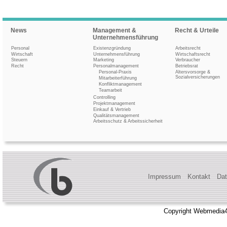
News
Management &
Recht & Urteile
Unternehmensführung
Personal
Existenzgründung
Arbeitsrecht
Wirtschaft
Unternehmensführung
Wirtschaftsrecht
Steuern
Marketing
Verbraucher
Recht
Personalmanagement
Betriebsrat
Personal-Praxis
Altersvorsorge &
Sozialversicherungen
Mitarbeiterführung
Konfliktmanagement
Teamarbeit
Controlling
Projektmanagement
Einkauf & Vertrieb
Qualitätsmanagement
Arbeitsschutz & Arbeitssicherheit
Impressum
Kontakt
Dat
Copyright Webmedia4