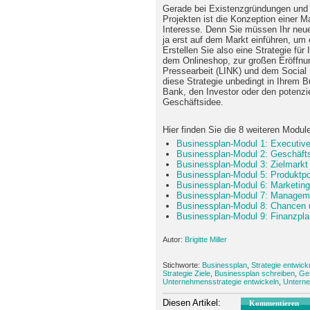
Gerade bei Existenzgründungen und S
Projekten ist die Konzeption einer M
Interesse. Denn Sie müssen Ihr neu
ja erst auf dem Markt einführen, um e
Erstellen Sie also eine Strategie für
dem Onlineshop, zur großen Eröffnun
Pressearbeit (LINK) und dem Social 
diese Strategie unbedingt in Ihrem 
Bank, den Investor oder den potenzie
Geschäftsidee.
Hier finden Sie die 8 weiteren Modu
Businessplan-Modul 1: Executi
Businessplan-Modul 2: Geschäft
Businessplan-Modul 3: Zielmark
Businessplan-Modul 5: Produktpor
Businessplan-Modul 6: Marketing
Businessplan-Modul 7: Manage
Businessplan-Modul 8: Chancen 
Businessplan-Modul 9: Finanzpl
Autor:
Brigitte Miller
Stichworte:
Businessplan
,
Strategie entwick
Strategie Ziele
,
Businessplan schreiben
,
Ge
Unternehmensstrategie entwickeln
,
Unterne
Diesen Artikel:
Kommentieren