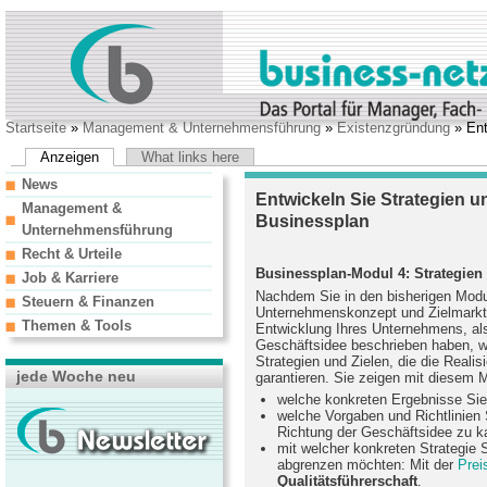
Startseite
»
Management & Unternehmensführung
»
Existenzgründung
» Ent
Anzeigen
What links here
News
Entwickeln Sie Strategien un
Management &
Businessplan
Unternehmensführung
Recht & Urteile
Businessplan-Modul 4: Strategien 
Job & Karriere
Nachdem Sie in den bisherigen Mod
Steuern & Finanzen
Unternehmenskonzept und Zielmarkt 
Themen & Tools
Entwicklung Ihres Unternehmens, als
Geschäftsidee beschrieben haben, wi
Strategien und Zielen, die die Reali
jede Woche neu
garantieren. Sie zeigen mit diesem M
welche konkreten Ergebnisse Sie
welche Vorgaben und Richtlinien 
Richtung der Geschäftsidee zu ka
mit welcher konkreten Strategie 
abgrenzen möchten: Mit der
Prei
Qualitätsführerschaft
.