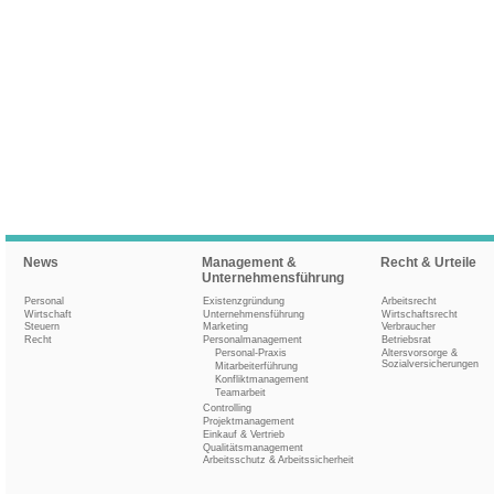
News
Management &
Recht & Urteile
Unternehmensführung
Personal
Existenzgründung
Arbeitsrecht
Wirtschaft
Unternehmensführung
Wirtschaftsrecht
Steuern
Marketing
Verbraucher
Recht
Personalmanagement
Betriebsrat
Personal-Praxis
Altersvorsorge &
Sozialversicherungen
Mitarbeiterführung
Konfliktmanagement
Teamarbeit
Controlling
Projektmanagement
Einkauf & Vertrieb
Qualitätsmanagement
Arbeitsschutz & Arbeitssicherheit