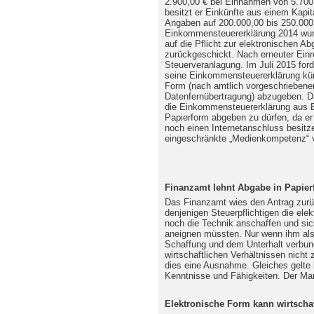
2.900,00 € bei Einnahmen von 5.700
besitzt er Einkünfte aus einem Kapi
Angaben auf 200.000,00 bis 250.000,0
Einkommensteuererklärung 2014 wur
auf die Pflicht zur elektronischen A
zurückgeschickt. Nach erneuter Einr
Steuerveranlagung. Im Juli 2015 for
seine Einkommensteuererklärung künf
Form (nach amtlich vorgeschrieben
Datenfernübertragung) abzugeben. Da
die Einkommensteuererklärung aus Bi
Papierform abgeben zu dürfen, da e
noch einen Internetanschluss besitze
eingeschränkte „Medienkompetenz“ 
Finanzamt lehnt Abgabe in Papier
Das Finanzamt wies den Antrag zurü
denjenigen Steuerpflichtigen die elek
noch die Technik anschaffen und si
aneignen müssten. Nur wenn ihm als 
Schaffung und dem Unterhalt verbu
wirtschaftlichen Verhältnissen nicht
dies eine Ausnahme. Gleiches gelte i
Kenntnisse und Fähigkeiten. Der Man
Elektronische Form kann wirtscha