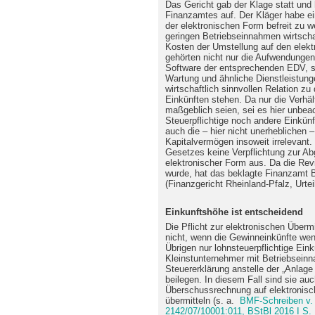
Das Gericht gab der Klage statt und
Finanzamtes auf. Der Kläger habe ei
der elektronischen Form befreit zu w
geringen Betriebseinnahmen wirtscha
Kosten der Umstellung auf den elek
gehörten nicht nur die Aufwendungen
Software der entsprechenden EDV, so
Wartung und ähnliche Dienstleistung
wirtschaftlich sinnvollen Relation z
Einkünften stehen. Da nur die Verhä
maßgeblich seien, sei es hier unbeac
Steuerpflichtige noch andere Einkün
auch die – hier nicht unerheblichen 
Kapitalvermögen insoweit irrelevant.
Gesetzes keine Verpflichtung zur A
elektronischer Form aus. Da die Rev
wurde, hat das beklagte Finanzamt 
(Finanzgericht Rheinland-Pfalz, Urte
Einkunftshöhe ist entscheidend
Die Pflicht zur elektronischen Übermi
nicht, wenn die Gewinneinkünfte wen
Übrigen nur lohnsteuerpflichtige Eink
Kleinstunternehmer mit Betriebseinn
Steuererklärung anstelle der „Anlag
beilegen. In diesem Fall sind sie auc
Überschussrechnung auf elektronis
übermitteln (s. a.
BMF-Schreiben v. 
2142/07/10001:011, BStBl 2016 I S.