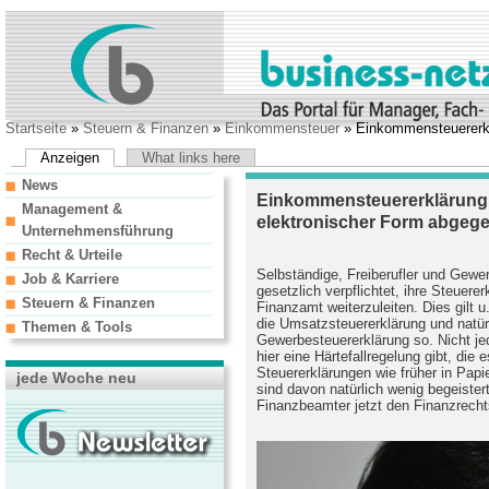
Startseite
»
Steuern & Finanzen
»
Einkommensteuer
» Einkommensteuererkl
Anzeigen
What links here
News
Einkommensteuererklärung 
Management &
elektronischer Form abgeg
Unternehmensführung
Recht & Urteile
Selbständige, Freiberufler und Gewer
Job & Karriere
gesetzlich verpflichtet, ihre Steuere
Steuern & Finanzen
Finanzamt weiterzuleiten. Dies gilt 
die Umsatzsteuererklärung und natürl
Themen & Tools
Gewerbesteuererklärung so. Nicht je
hier eine Härtefallregelung gibt, die
Steuererklärungen wie früher in Papi
jede Woche neu
sind davon natürlich wenig begeister
Finanzbeamter jetzt den Finanzrech