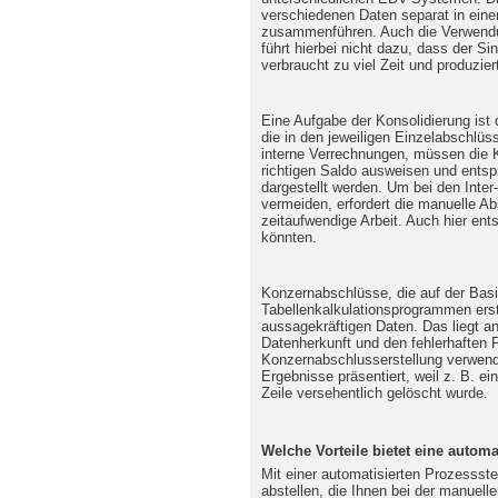
verschiedenen Daten separat in ei
zusammenführen. Auch die Verwendu
führt hierbei nicht dazu, dass der Si
verbraucht zu viel Zeit und produzie
Eine Aufgabe der Konsolidierung ist
die in den jeweiligen Einzelabschlüs
interne Verrechnungen, müssen die 
richtigen Saldo ausweisen und entsp
dargestellt werden. Um bei den Int
vermeiden, erfordert die manuelle A
zeitaufwendige Arbeit. Auch hier en
könnten.
Konzernabschlüsse, die auf der Bas
Tabellenkalkulationsprogrammen erste
aussagekräftigen Daten. Das liegt an
Datenherkunft und den fehlerhaften F
Konzernabschlusserstellung verwende
Ergebnisse präsentiert, weil z. B. ei
Zeile versehentlich gelöscht wurde.
Welche Vorteile bietet eine autom
Mit einer automatisierten Prozessst
abstellen, die Ihnen bei der manuelle