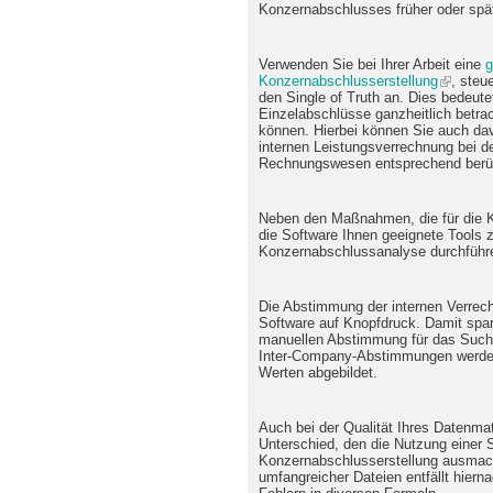
Konzernabschlusses früher oder spät
Verwenden Sie bei Ihrer Arbeit eine
g
Konzernabschlusserstellung
, steu
den Single of Truth an. Dies bedeut
Einzelabschlüsse ganzheitlich betra
können. Hierbei können Sie auch davo
internen Leistungsverrechnung bei 
Rechnungswesen entsprechend berüc
Neben den Maßnahmen, die für die Kon
die Software Ihnen geeignete Tools z
Konzernabschlussanalyse durchführen
Die Abstimmung der internen Verrech
Software auf Knopfdruck. Damit spare
manuellen Abstimmung für das Such
Inter-Company-Abstimmungen werden 
Werten abgebildet.
Auch bei der Qualität Ihres Datenmat
Unterschied, den die Nutzung einer 
Konzernabschlusserstellung ausmac
umfangreicher Dateien entfällt hiern