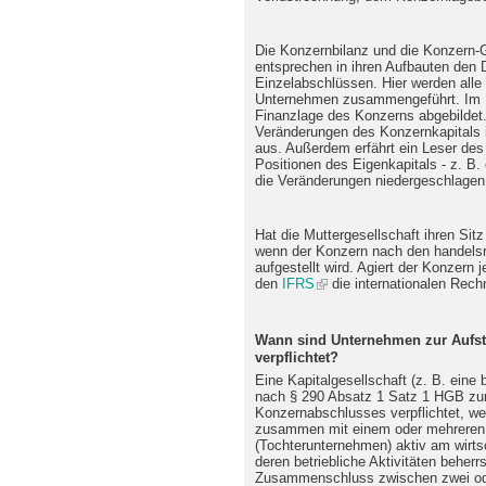
Die Konzernbilanz und die Konzern-
entsprechen in ihren Aufbauten den 
Einzelabschlüssen. Hier werden alle
Unternehmen zusammengeführt. Im Ko
Finanzlage des Konzerns abgebildet.
Veränderungen des Konzernkapitals i
aus. Außerdem erfährt ein Leser de
Positionen des Eigenkapitals - z. B.
die Veränderungen niedergeschlagen
Hat die Muttergesellschaft ihren Sitz
wenn der Konzern nach den handel
aufgestellt wird. Agiert der Konzern j
den
IFRS
die internationalen Rech
Wann sind Unternehmen zur Aufst
verpflichtet?
Eine Kapitalgesellschaft (z. B. eine 
nach § 290 Absatz 1 Satz 1 HGB zur
Konzernabschlusses verpflichtet, w
zusammen mit einem oder mehreren
(Tochterunternehmen) aktiv am wirtsc
deren betriebliche Aktivitäten behe
Zusammenschluss zwischen zwei od