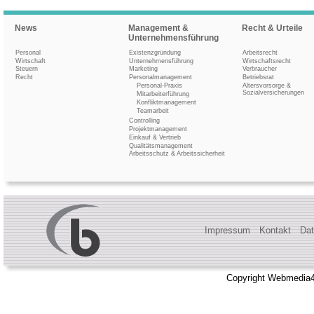
News
Management &
Recht & Urteile
Unternehmensführung
Personal
Existenzgründung
Arbeitsrecht
Wirtschaft
Unternehmensführung
Wirtschaftsrecht
Steuern
Marketing
Verbraucher
Recht
Personalmanagement
Betriebsrat
Personal-Praxis
Altersvorsorge &
Sozialversicherungen
Mitarbeiterführung
Konfliktmanagement
Teamarbeit
Controlling
Projektmanagement
Einkauf & Vertrieb
Qualitätsmanagement
Arbeitsschutz & Arbeitssicherheit
Impressum
Kontakt
Dat
Copyright Webmedia4