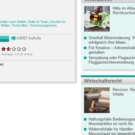
Hilfe im Allt
Rechtsschut
rollen nach Belbin
,
Rolle im Team
,
Kochen im
,
Belbin
,
Teamrollen
,
Teammanagement
,
Streitfall Mietminderung: 
14097 Aufrufe
erfolgreich Ihre Miete...
Für Kreative – Adventskal
gestalten
Average:
1.5
(
2
votes)
Verspätung oder Flugausfa
Fluggastrechteverordnung ve
en:
Wirtschaftsrecht
Revision: Re
Urteile
Haftungsfalle Bedienungsa
Mountainbike ist nicht für..
Widerrufsfalle für Händler: 
Messestand ein bewegliche