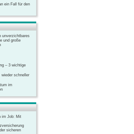
 ein Fall für den
n unverzichtbares
ine und große
n
g – 3 wichtige
 wieder schneller
atum im
en
n im Job: Mit
zversicherung
 der sicheren