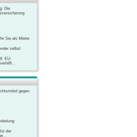
ag: Die
zversicherung
Wie Sie als Mieter
ender selbst
ll: EU-
rhilft...
chtsmittel gegen
nleitung:
.
Ist der
r...