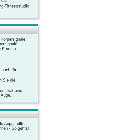
ndat
ng Fitnessstudio
r Körpersignale:
ersignale
 Karriere
– auch für
n Sie die
n jetzt eine
 Auge...
ls Angestellter
chnen - So gehts!