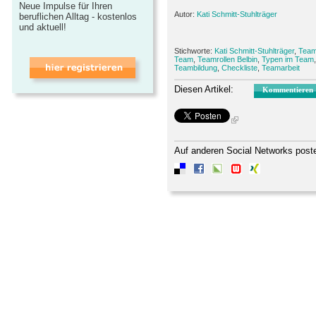
Neue Impulse für Ihren
Autor:
Kati Schmitt-Stuhlträger
beruflichen Alltag - kostenlos
und aktuell!
Stichworte:
Kati Schmitt-Stuhlträger
,
Team
Team
,
Teamrollen Belbin
,
Typen im Team
Teambildung
,
Checkliste
,
Teamarbeit
Diesen Artikel:
Kommentieren
Auf anderen Social Networks post