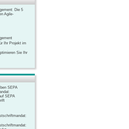
gement: Die 5
n Agile-
agement
r Ihr Projekt im
ptimieren Sie Ihr
iben SEPA
andat:
auf SEPA
ift
tschriftmandat:
tschriftmandat: