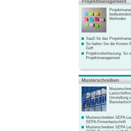
Projektmanagement
Projektmana
bedeutendste
Methoden
SaaS für das Projektman
So halten Sie die Kosten fü
Griff
Projektzeiterfassung: So o
Projektmanagement
Musterschreiben
Musterschre
Lastschriftm
Umstellung 
Basislastschr
Musterschreiben SEPA Las
SEPA-Firmenlastschrift
Musterschreiben SEPA Las