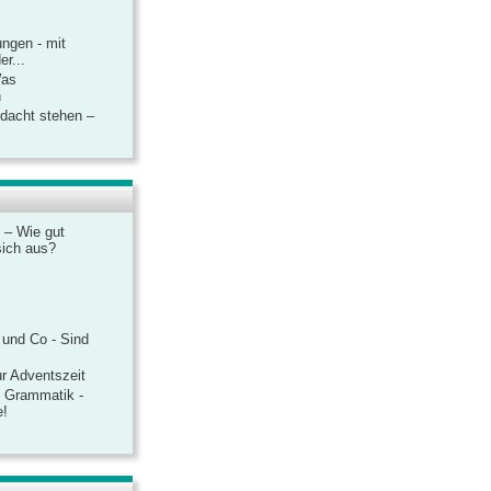
ngen - mit
r...
Was
n
rdacht stehen –
 – Wie gut
sich aus?
 und Co - Sind
r Adventszeit
e Grammatik -
e!