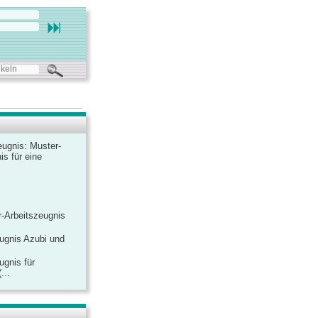
ugnis: Muster-
is für eine
-Arbeitszeugnis
ugnis Azubi und
ugnis für
...