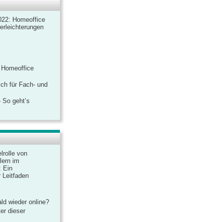
022: Homeoffice
rerleichterungen
 Homeoffice
ich für Fach- und
 So geht’s
lrolle von
lern im
: Ein
 Leitfaden
ld wieder online?
er dieser