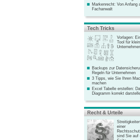
Markenrecht: Von Anfang an
Fachanwalt
Tech Tricks
Vorlagen: Ei
Tool für kle
Unternehme
Backups zur Datensicherun
Regeln für Unternehmen
3 Tipps, wie Sie Ihren Mac
machen
Excel Tabelle erstellen: D
Diagramm korrekt darstell
Recht & Urteile
Streitigkeite
einer
Rechtsschut
sind Sie auf