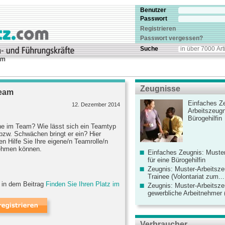
Benutzer
Passwort
Registrieren
Passwort vergessen?
Suche
am
Zeugnisse
Team
Einfaches Ze
12. Dezember 2014
Arbeitszeugn
Bürogehilfin
lne im Team? Wie lässt sich ein Teamtyp
bzw. Schwächen bringt er ein? Hier
en Hilfe Sie Ihre eigene/n Teamrolle/n
 nehmen können.
Einfaches Zeugnis: Muster
für eine Bürogehilfin
Zeugnis: Muster-Arbeitsze
Trainee (Volontariat zum...
e in dem Beitrag
Finden Sie Ihren Platz im
Zeugnis: Muster-Arbeitsze
gewerbliche Arbeitnehmer (
Verbraucher