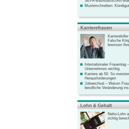
SEPA-Basislastschrift-Ma
Musterschreiben: Kündigu
Karrierefrauen
Karrierekille
Falsche Körp
bremsen Ihre
Internationaler Frauentag 
Unternehmen wichtig
Karriere ab 50: So meister
Herausforderungen
Jobwechsel – Warum Fraue
berufliche Veränderung ins
Lohn & Gehalt
Netto-Lohn a
richtig bere