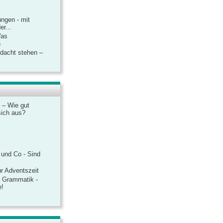
ngen - mit
r...
Was
n
rdacht stehen –
 – Wie gut
sich aus?
 und Co - Sind
r Adventszeit
e Grammatik -
e!