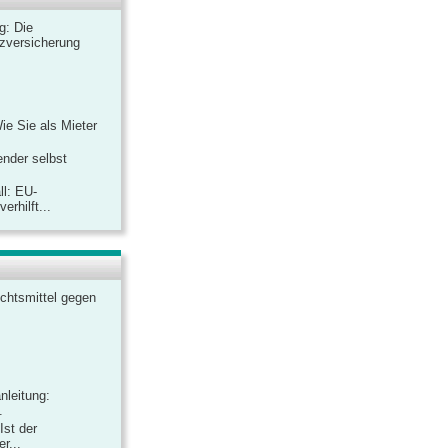
ag: Die
zversicherung
Wie Sie als Mieter
ender selbst
ll: EU-
rhilft...
chtsmittel gegen
nleitung:
.
Ist der
r...