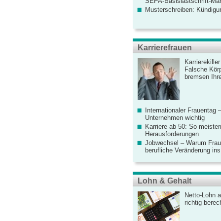
SEPA-Basislastschrift-Ma
Musterschreiben: Kündigu
Karrierefrauen
Karrierekille
Falsche Körp
bremsen Ihre
Internationaler Frauentag 
Unternehmen wichtig
Karriere ab 50: So meister
Herausforderungen
Jobwechsel – Warum Fraue
berufliche Veränderung ins
Lohn & Gehalt
Netto-Lohn a
richtig bere