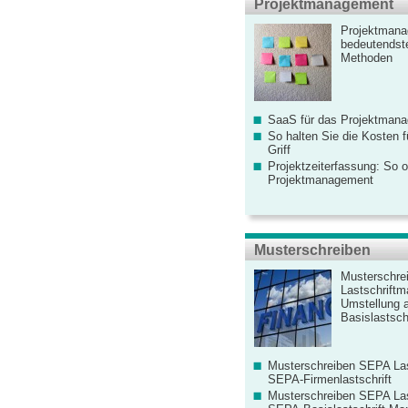
Projektmanagement
Projektmana
bedeutendste
Methoden
SaaS für das Projektman
So halten Sie die Kosten fü
Griff
Projektzeiterfassung: So o
Projektmanagement
Musterschreiben
Musterschre
Lastschriftm
Umstellung 
Basislastschr
Musterschreiben SEPA Las
SEPA-Firmenlastschrift
Musterschreiben SEPA Las