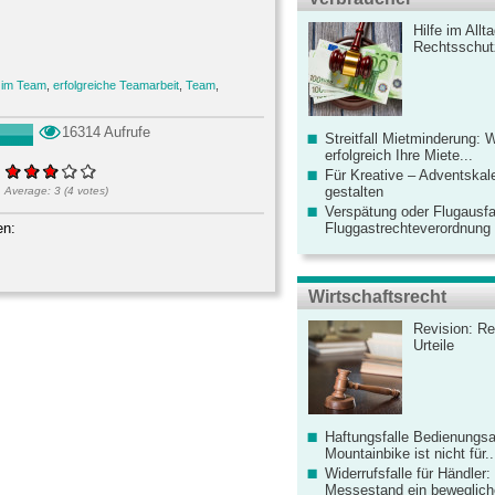
Hilfe im Allt
Rechtsschut
 im Team
,
erfolgreiche Teamarbeit
,
Team
,
16314 Aufrufe
Streitfall Mietminderung: 
erfolgreich Ihre Miete...
Für Kreative – Adventskal
gestalten
Average:
3
(
4
votes)
Verspätung oder Flugausfa
en:
Fluggastrechteverordnung ve
Wirtschaftsrecht
Revision: Re
Urteile
Haftungsfalle Bedienungsa
Mountainbike ist nicht für..
Widerrufsfalle für Händler: 
Messestand ein bewegliche