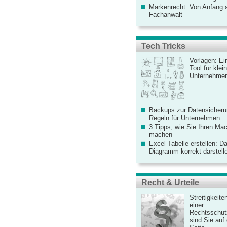
Markenrecht: Von Anfang an
Fachanwalt
Tech Tricks
Vorlagen: Ei
Tool für kle
Unternehme
Backups zur Datensicherun
Regeln für Unternehmen
3 Tipps, wie Sie Ihren Mac
machen
Excel Tabelle erstellen: D
Diagramm korrekt darstell
Recht & Urteile
Streitigkeite
einer
Rechtsschut
sind Sie auf