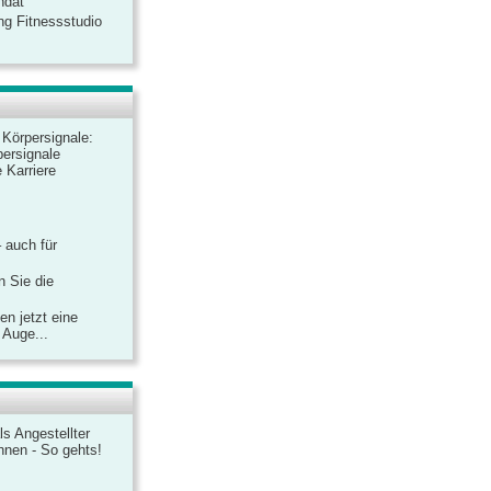
ndat
ng Fitnessstudio
r Körpersignale:
ersignale
 Karriere
– auch für
n Sie die
n jetzt eine
 Auge...
ls Angestellter
chnen - So gehts!