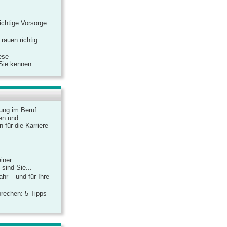
ichtige Vorsorge
rauen richtig
ese
 Sie kennen
dung im Beruf:
en und
 für die Karriere
einer
sind Sie...
hr – und für Ihre
rechen: 5 Tipps