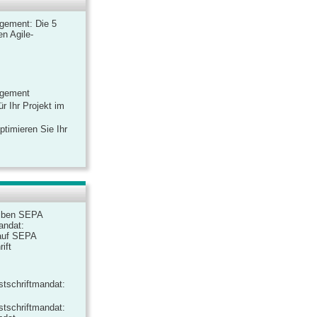
gement: Die 5
n Agile-
agement
r Ihr Projekt im
ptimieren Sie Ihr
iben SEPA
andat:
auf SEPA
ift
tschriftmandat:
tschriftmandat: