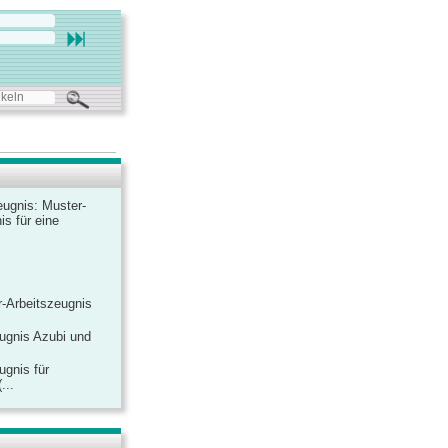
ugnis: Muster-
is für eine
-Arbeitszeugnis
ugnis Azubi und
ugnis für
...