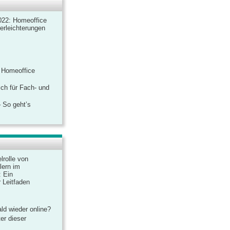
022: Homeoffice
rerleichterungen
 Homeoffice
ich für Fach- und
 So geht’s
lrolle von
lern im
: Ein
 Leitfaden
ld wieder online?
er dieser