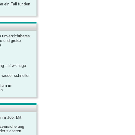
 ein Fall für den
n unverzichtbares
ine und große
n
g – 3 wichtige
 wieder schneller
atum im
en
n im Job: Mit
zversicherung
 der sicheren