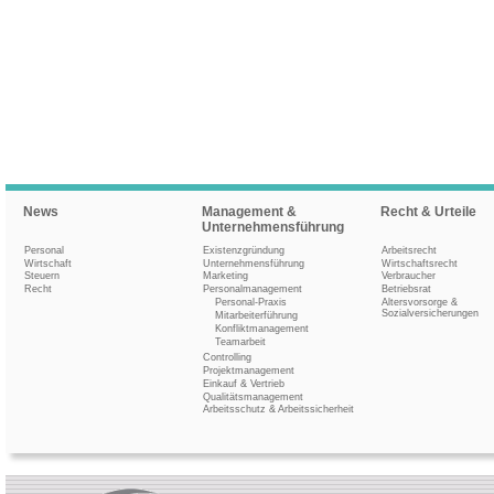
News
Management &
Recht & Urteile
Unternehmensführung
Personal
Existenzgründung
Arbeitsrecht
Wirtschaft
Unternehmensführung
Wirtschaftsrecht
Steuern
Marketing
Verbraucher
Recht
Personalmanagement
Betriebsrat
Personal-Praxis
Altersvorsorge &
Sozialversicherungen
Mitarbeiterführung
Konfliktmanagement
Teamarbeit
Controlling
Projektmanagement
Einkauf & Vertrieb
Qualitätsmanagement
Arbeitsschutz & Arbeitssicherheit