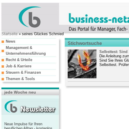
Startseite
» seines Glückes Schmied
News
Stichwortsuche
Management &
Selbsttest: Sin
Unternehmensführung
Die Anleitung zum
Recht & Urteile
Sind Sie Ihres G
Selbsttest. Prüfen
Job & Karriere
Steuern & Finanzen
Themen & Tools
jede Woche neu
Neue Impulse für Ihren
beruflichen Alltag - kostenlos