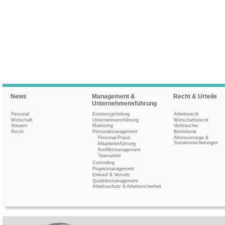
News
Management &
Recht & Urteile
Unternehmensführung
Personal
Existenzgründung
Arbeitsrecht
Wirtschaft
Unternehmensführung
Wirtschaftsrecht
Steuern
Marketing
Verbraucher
Recht
Personalmanagement
Betriebsrat
Personal-Praxis
Altersvorsorge &
Sozialversicherungen
Mitarbeiterführung
Konfliktmanagement
Teamarbeit
Controlling
Projektmanagement
Einkauf & Vertrieb
Qualitätsmanagement
Arbeitsschutz & Arbeitssicherheit