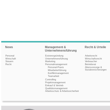
News
Management &
Recht & Urteile
Unternehmensführung
Personal
Existenzgründung
Arbeitsrecht
Wirtschaft
Unternehmensführung
Wirtschaftsrecht
Steuern
Marketing
Verbraucher
Recht
Personalmanagement
Betriebsrat
Personal-Praxis
Altersvorsorge &
Sozialversicherungen
Mitarbeiterführung
Konfliktmanagement
Teamarbeit
Controlling
Projektmanagement
Einkauf & Vertrieb
Qualitätsmanagement
Arbeitsschutz & Arbeitssicherheit