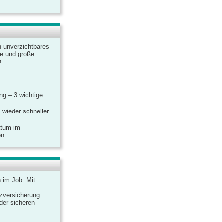
n unverzichtbares
ine und große
n
g – 3 wichtige
 wieder schneller
atum im
en
n im Job: Mit
zversicherung
 der sicheren