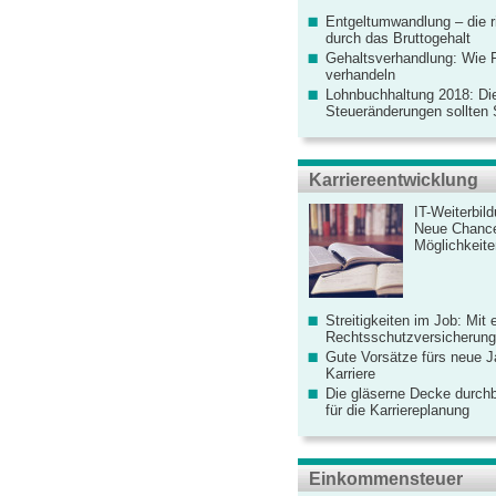
Entgeltumwandlung – die r
durch das Bruttogehalt
Gehaltsverhandlung: Wie F
verhandeln
Lohnbuchhaltung 2018: Di
Steueränderungen sollten
Karriereentwicklung
IT-Weiterbil
Neue Chanc
Möglichkeiten
Streitigkeiten im Job: Mit 
Rechtsschutzversicherung 
Gute Vorsätze fürs neue Ja
Karriere
Die gläserne Decke durchb
für die Karriereplanung
Einkommensteuer