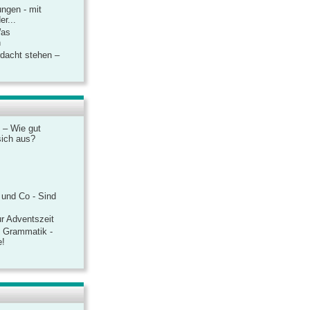
ngen - mit
r...
Was
n
rdacht stehen –
 – Wie gut
sich aus?
 und Co - Sind
r Adventszeit
e Grammatik -
e!