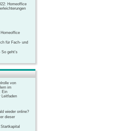
022: Homeoffice
rerleichterungen
 Homeoffice
ich für Fach- und
 So geht’s
lrolle von
lern im
: Ein
 Leitfaden
ld wieder online?
er dieser
Startkapital