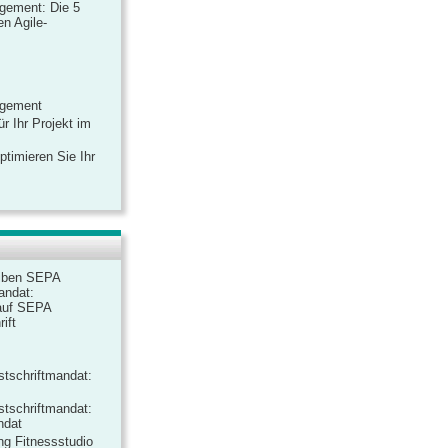
gement: Die 5
n Agile-
agement
r Ihr Projekt im
ptimieren Sie Ihr
iben SEPA
andat:
auf SEPA
ift
tschriftmandat:
tschriftmandat:
ndat
ng Fitnessstudio