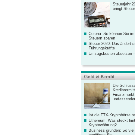
Steuerjahr 2
bringt Steue
Corona: So können Sie im
Steuern sparen
Steuer 2020: Das ändert s
Führungskräfte
Umzugskosten absetzen –
Geld & Kredit
Die Schlüsse
Kreditvermitt
Finanzmarkt
umfassender
Ist die FTX-Kryptobörse ba
Ethereum: Was steckt hint
Kryptowährung?
Business gründen: So viel 
benötigen Sie