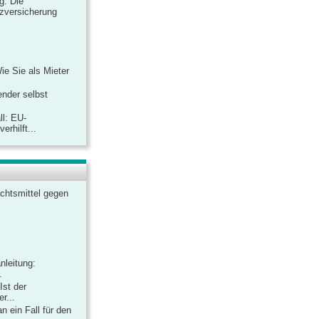
ag: Die
zversicherung
Wie Sie als Mieter
ender selbst
ll: EU-
rhilft...
chtsmittel gegen
nleitung:
.
Ist der
r...
 ein Fall für den