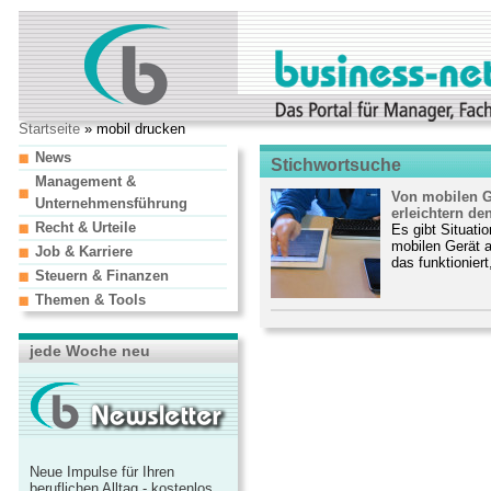
Startseite
» mobil drucken
News
Stichwortsuche
Management &
Von mobilen G
Unternehmensführung
erleichtern den
Recht & Urteile
Es gibt Situat
mobilen Gerät a
Job & Karriere
das funktioniert,
Steuern & Finanzen
Themen & Tools
jede Woche neu
Neue Impulse für Ihren
beruflichen Alltag - kostenlos