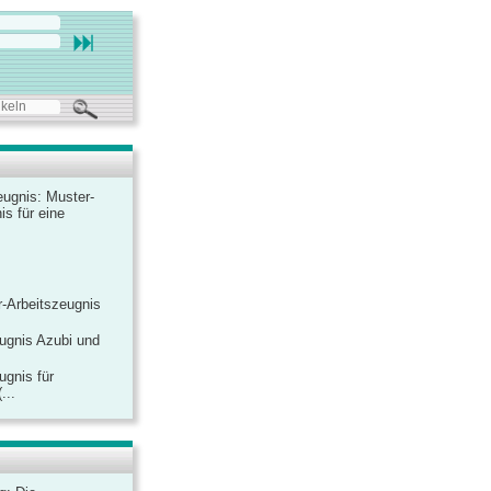
ugnis: Muster-
is für eine
-Arbeitszeugnis
ugnis Azubi und
ugnis für
...