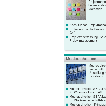
Projektmana
bedeutendste
Methoden
SaaS für das Projektman
So halten Sie die Kosten fü
Griff
Projektzeiterfassung: So o
Projektmanagement
Musterschreiben
Musterschre
Lastschriftm
Umstellung 
Basislastschr
Musterschreiben SEPA Las
SEPA-Firmenlastschrift
Musterschreiben SEPA Las
SEPA-Basislastschrift-Ma
Musterschreiben: Kündigu