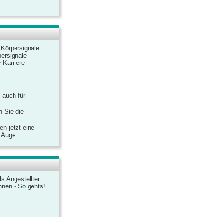
r Körpersignale:
ersignale
 Karriere
– auch für
n Sie die
n jetzt eine
 Auge...
ls Angestellter
chnen - So gehts!