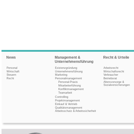
News
Management &
Recht & Urteile
Unternehmensführung
Personal
Existenzgründung
Arbeitsrecht
Wirtschaft
Unternehmensführung
Wirtschaftsrecht
Steuern
Marketing
Verbraucher
Recht
Personalmanagement
Betriebsrat
Personal-Praxis
Altersvorsorge &
Sozialversicherungen
Mitarbeiterführung
Konfliktmanagement
Teamarbeit
Controlling
Projektmanagement
Einkauf & Vertrieb
Qualitätsmanagement
Arbeitsschutz & Arbeitssicherheit