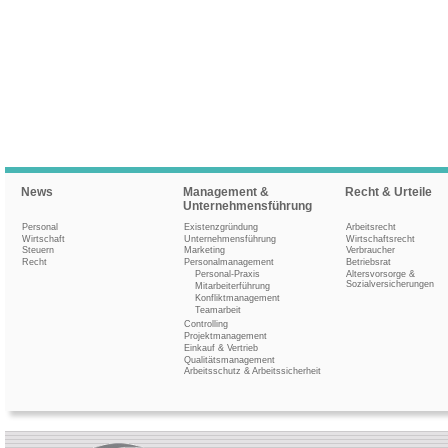
News
Management &
Recht & Urteile
Unternehmensführung
Personal
Existenzgründung
Arbeitsrecht
Wirtschaft
Unternehmensführung
Wirtschaftsrecht
Steuern
Marketing
Verbraucher
Recht
Personalmanagement
Betriebsrat
Personal-Praxis
Altersvorsorge &
Sozialversicherungen
Mitarbeiterführung
Konfliktmanagement
Teamarbeit
Controlling
Projektmanagement
Einkauf & Vertrieb
Qualitätsmanagement
Arbeitsschutz & Arbeitssicherheit