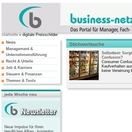
Startseite
» digitale Preisschilder
News
Stichwortsuche
Management &
Selbsttest: Sor
Unternehmensführung
Confusion?
Recht & Urteile
Consumer Confusi
Kaufverhalten au
Job & Karriere
keine Verwirrung
Steuern & Finanzen
Themen & Tools
jede Woche neu
Neue Impulse für Ihren
beruflichen Alltag - kostenlos